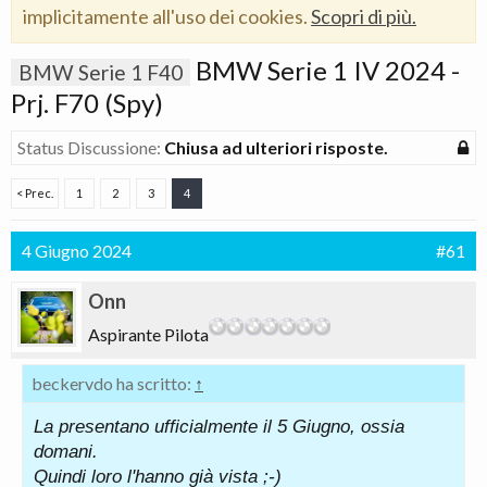
implicitamente all'uso dei cookies.
Scopri di più.
BMW Serie 1 IV 2024 -
BMW Serie 1 F40
Prj. F70 (Spy)
Status Discussione:
Chiusa ad ulteriori risposte.
< Prec.
1
2
3
4
4 Giugno 2024
#61
Onn
Aspirante Pilota
beckervdo ha scritto:
↑
La presentano ufficialmente il 5 Giugno, ossia
domani.
Quindi loro l'hanno già vista ;-)