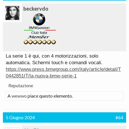
beckervdo
La serie 1 è qui, con 4 motorizzazioni, solo
automatica. Schermi touch e comandi vocali.
https://www.press.bmwgroup.com/italy/article/detail/T
0442851IT/la-nuova-bmw-serie-1
Reputazione
A
wewwo
piace questo elemento.
5 Giugno 2024
#64