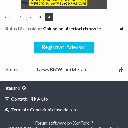
< Prec.
1
2
3
4
Status Discussione:
Chiusa ad ulteriori risposte.
Registrati Adesso!
Forum
...
News BMW: notizie, anteprime, spy foto, 
italiano
Contatti
Aiuto
Termini e Condizioni d'uso del sito
Forum software by XenForo™