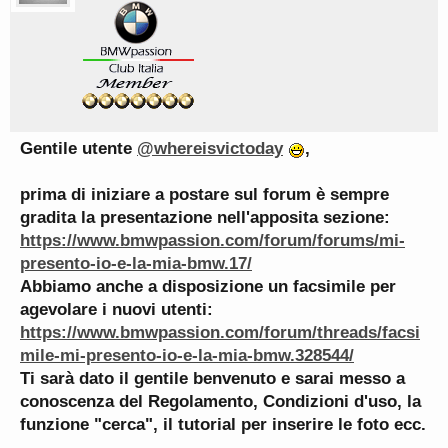
Gentile utente
@whereisvictoday
,
prima di iniziare a postare sul forum è sempre
gradita la presentazione nell'apposita sezione:
https://www.bmwpassion.com/forum/forums/mi-
presento-io-e-la-mia-bmw.17/
Abbiamo anche a disposizione un facsimile per
agevolare i nuovi utenti:
https://www.bmwpassion.com/forum/threads/facsi
mile-mi-presento-io-e-la-mia-bmw.328544/
Ti sarà dato il gentile benvenuto e sarai messo a
conoscenza del Regolamento, Condizioni d'uso, la
funzione "cerca", il tutorial per inserire le foto ecc.