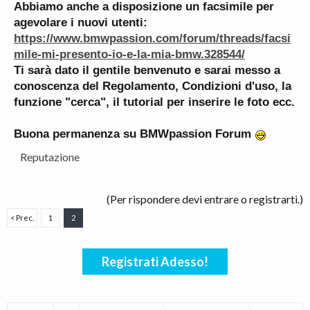
Abbiamo anche a disposizione un facsimile per
agevolare i nuovi utenti:
https://www.bmwpassion.com/forum/threads/facsi
mile-mi-presento-io-e-la-mia-bmw.328544/
Ti sarà dato il gentile benvenuto e sarai messo a
conoscenza del Regolamento, Condizioni d'uso, la
funzione "cerca", il tutorial per inserire le foto ecc.
Buona permanenza su BMWpassion Forum
Reputazione
(Per rispondere devi entrare o registrarti.)
< Prec.
1
2
Registrati Adesso!