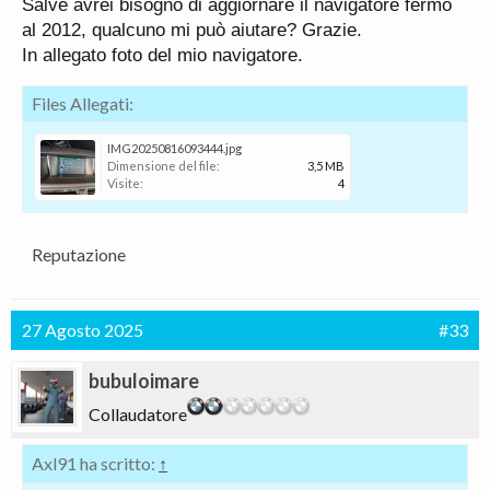
Salve avrei bisogno di aggiornare il navigatore fermo
al 2012, qualcuno mi può aiutare? Grazie.
In allegato foto del mio navigatore.
Files Allegati:
IMG20250816093444.jpg
Dimensione del file:
3,5 MB
Visite:
4
Reputazione
27 Agosto 2025
#33
bubuloimare
Collaudatore
Axl91 ha scritto:
↑