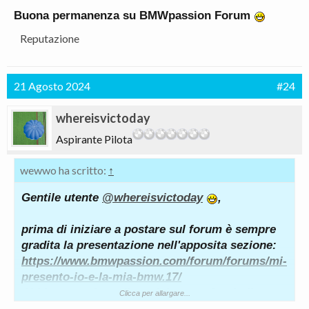
Buona permanenza su BMWpassion Forum
Reputazione
21 Agosto 2024
#24
whereisvictoday
Aspirante Pilota
wewwo ha scritto:
↑
Gentile utente
@whereisvictoday
,
prima di iniziare a postare sul forum è sempre
gradita la presentazione nell'apposita sezione:
https://www.bmwpassion.com/forum/forums/mi-
presento-io-e-la-mia-bmw.17/
Abbiamo anche a disposizione un facsimile per
Clicca per allargare...
agevolare i nuovi utenti: