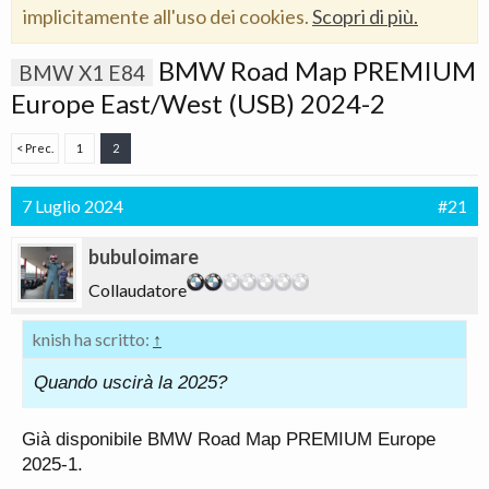
implicitamente all'uso dei cookies.
Scopri di più.
BMW Road Map PREMIUM
BMW X1 E84
Europe East/West (USB) 2024-2
< Prec.
1
2
7 Luglio 2024
#21
bubuloimare
Collaudatore
knish ha scritto:
↑
Quando uscirà la 2025?
Già disponibile BMW Road Map PREMIUM Europe
2025-1.