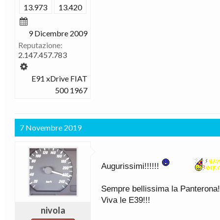
13.973
13.420
9 Dicembre 2009
Reputazione:
2.147.457.783
E91 xDrive FIAT
500 1967
7 Novembre 2019
Augurissimi!!!!!!
Sempre bellissima la Panterona!!
Viva le E39!!!
nivola