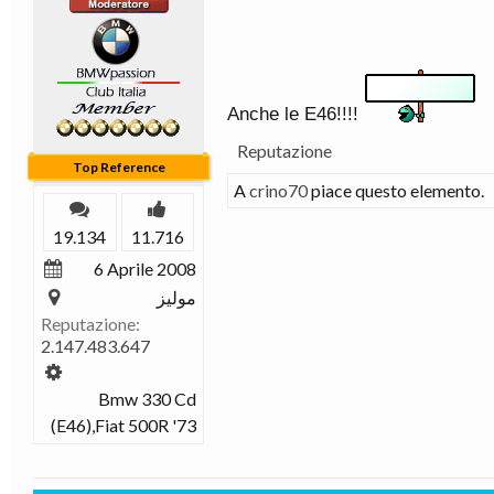
Anche le E46!!!!
Reputazione
Top Reference
A
crino70
piace questo elemento.
19.134
11.716
6 Aprile 2008
موليز
Reputazione:
2.147.483.647
Bmw 330 Cd
(E46),Fiat 500R '73