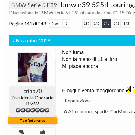
bmw e39 525d touring..
BMW Serie 5 E39
Discussione in '
BMW Serie 5 E39
' iniziata da
crino70
,
15 Dic
Pagina 141 di 248
< Prec.
1
←
139
140
141
142
143
7 Novembre 2019
Non fuma
Non fa meno di 11 a litro
Mi piace ancora
crino70
E oggi diventa maggiorenne
Presidente Onorario
Reputazione
BMW
A
Afterburner
,
spadiz
,
CarMons
e 
Top Reference