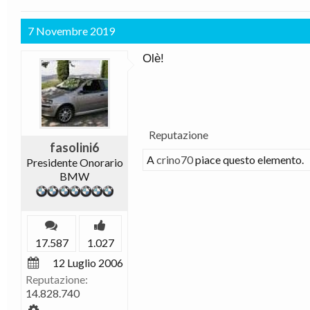
7 Novembre 2019
Olè!
Reputazione
fasolini6
A
crino70
piace questo elemento.
Presidente Onorario
BMW
17.587
1.027
12 Luglio 2006
Reputazione:
14.828.740