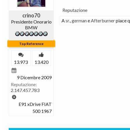
Reputazione
crino70
A
sr.
,
german
e
Afterburner
piace q
Presidente Onorario
BMW
Top Reference
13.973
13.420
9 Dicembre 2009
Reputazione:
2.147.457.783
E91 xDrive FIAT
500 1967