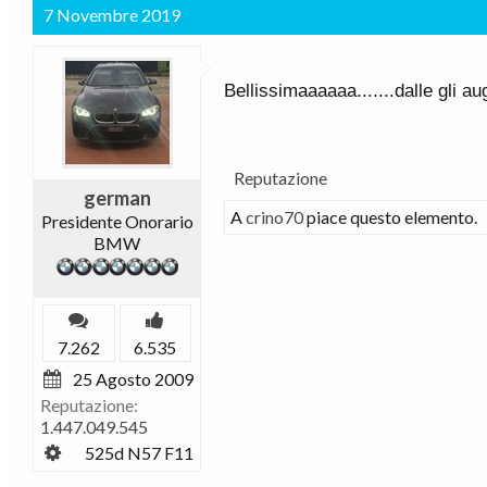
7 Novembre 2019
Bellissimaaaaaa.......dalle gli a
Reputazione
german
A
crino70
piace questo elemento.
Presidente Onorario
BMW
7.262
6.535
25 Agosto 2009
Reputazione:
1.447.049.545
525d N57 F11