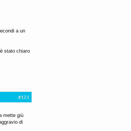
secondi a un
è stato chiaro
#123
la mette giù
'aggravio di