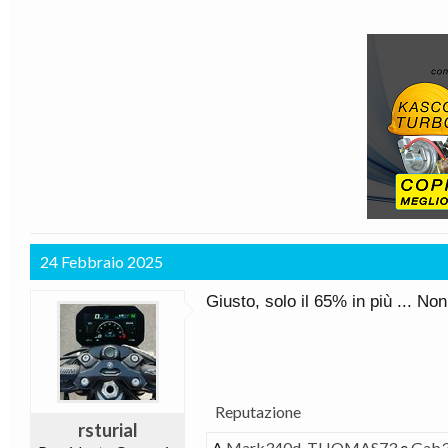
24 Febbraio 2025
Giusto, solo il 65% in più ... No
Reputazione
rsturial
A
Mark340d
,
THOMAS73
e
Gab