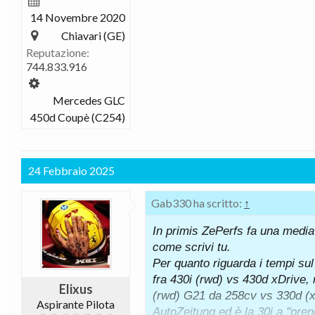
14 Novembre 2020
Chiavari (GE)
Reputazione:
744.833.916
Mercedes GLC
450d Coupè (C254)
24 Febbraio 2025
Gab330 ha scritto:
↑
In primis ZePerfs fa una media de
come scrivi tu.
Per quanto riguarda i tempi su
fra 430i (rwd) vs 430d xDrive, 
Elixus
(rwd) G21 da 258cv vs 330d (xD
Aspirante Pilota
AutoZeitung ed è la 30i a "prend