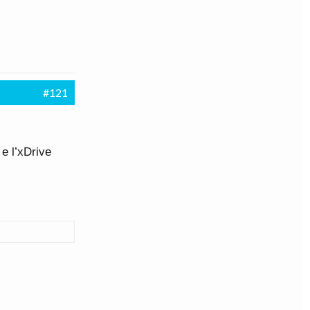
#121
e l’xDrive