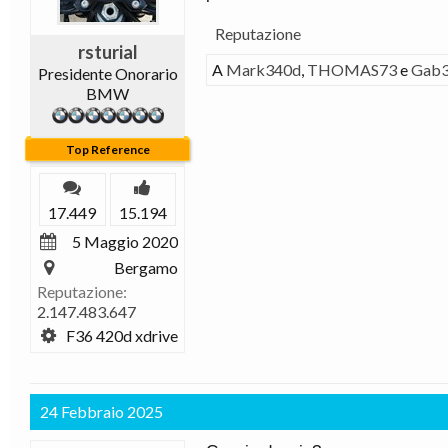
Reputazione
rsturial
A
Mark340d
,
THOMAS73
e
Gab
Presidente Onorario
BMW
Top Reference
17.449
15.194
5 Maggio 2020
Bergamo
Reputazione:
2.147.483.647
F36 420d xdrive
24 Febbraio 2025