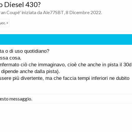
o Diesel 430?
ran Coupè
' iniziata da
Ale77SBT
,
8 Dicembre 2022
.
ucc. >
ta o di uso quotidiano?
essa cosa.
fermato ciò che immaginavo, cioè che anche in pista il 30d 
 dipende anche dalla pista).
ere più divertente, ma che faccia tempi inferiori ne dubito
esto messaggio.