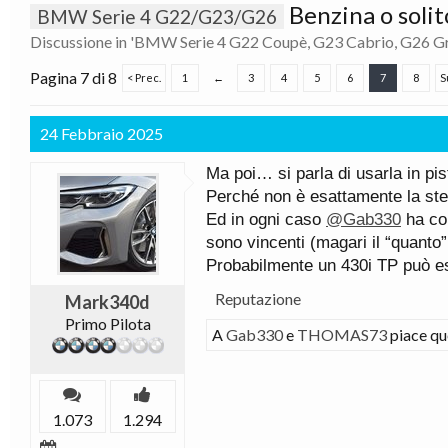
Benzina o solit
BMW Serie 4 G22/G23/G26
Discussione in '
BMW Serie 4 G22 Coupè, G23 Cabrio, G26 G
Pagina 7 di 8
< Prec.
1
←
3
4
5
6
7
8
S
24 Febbraio 2025
Ma poi… si parla di usarla in pis
Perché non è esattamente la st
Ed in ogni caso
@Gab330
ha con
sono vincenti (magari il “quanto”
Probabilmente un 430i TP può ess
Reputazione
Mark340d
Primo Pilota
A
Gab330
e
THOMAS73
piace qu
1.073
1.294