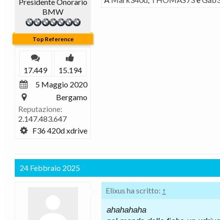
Presidente Onorario
BMW
Top Reference
17.449
15.194
5 Maggio 2020
Bergamo
Reputazione:
2.147.483.647
F36 420d xdrive
24 Febbraio 2025
Elixus ha scritto:
↑
ahahahaha