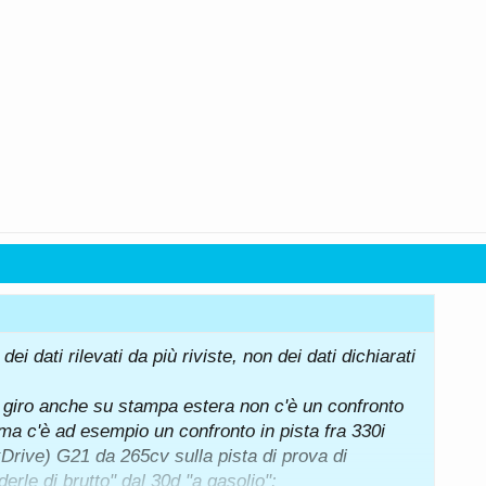
i dati rilevati da più riviste, non dei dati dichiarati
l giro anche su stampa estera non c'è un confronto
ma c'è ad esempio un confronto in pista fra 330i
rive) G21 da 265cv sulla pista di prova di
erle di brutto" dal 30d "a gasolio":