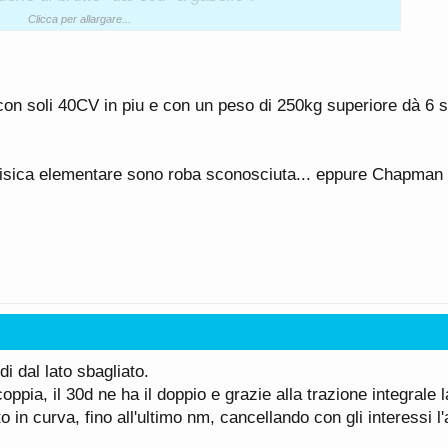
Clicca per allargare...
con soli 40CV in piu e con un peso di 250kg superiore dà 6 
secondi! A favore del 30d xDrive.
ifferenza di potenza fra le due era di soli 7 cv (265
ntava ancora il "vecchio" 3.0 6L B57 da
fisica elementare sono roba sconosciuta... eppure Chapman 
turbo), mentre la 330i montava il B48 ancora da
rive vs BMW 330 i Touring
ora più ampia, perchè la 330d monta il B57 in
nm e la 330i monta il B48 "depotenziato" da 245cv,
ra 30i vs 30d sono 41.
di dal lato sbagliato.
oppia, il 30d ne ha il doppio e grazie alla trazione integrale 
tto in curva, fino all'ultimo nm, cancellando con gli interessi l