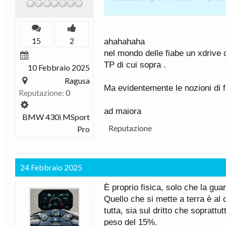
-330d xDrive: 1'42"80
-330i (rwd): 1'49"10
15
2
ahahahaha
nel mondo delle fiabe un xdrive 
Parliamo di un gap di più di 6 
TP di cui sopra .
10 Febbraio 2025
Ed in questo caso specifico la d
vs 258) perchè la 330d G21 mo
Ragusa
Ma evidentemente le nozioni di 
265cv/580nm (in variante mono
Reputazione:
0
258cv:
ad maiora
BMW 430i MSport
Duello: BMW 330 d Touring xD
Reputazione
Pro
Oggi la differenza sarebbe anc
variante bi-turbo da 286cv/650
24 Febbraio 2025
quindi oggi i cv di differenza f
È proprio fisica, solo che la guar
Buona giornata
Quello che si mette a terra è al c
tutta, sia sul dritto che soprattu
peso del 15%.