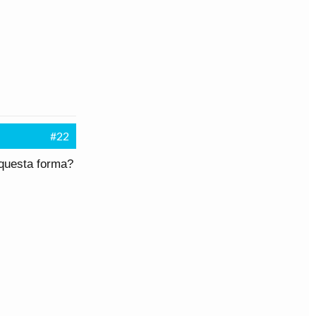
#22
n questa forma?