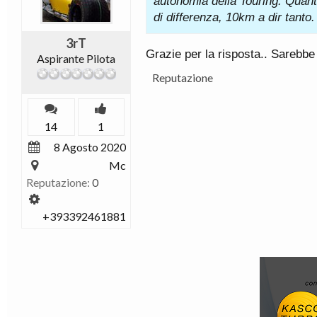
autonomia della Touring. Quan
di differenza, 10km a dir tanto.
3rT
Grazie per la risposta.. Sarebbe
Aspirante Pilota
Reputazione
14
1
8 Agosto 2020
Mc
Reputazione:
0
+393392461881