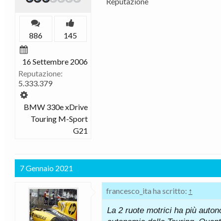
Reputazione
886
145
16 Settembre 2006
Reputazione:
5.333.379
BMW 330e xDrive
Touring M-Sport
G21
7 Gennaio 2021
francesco_ita ha scritto:
↑
La 2 ruote motrici ha più auton