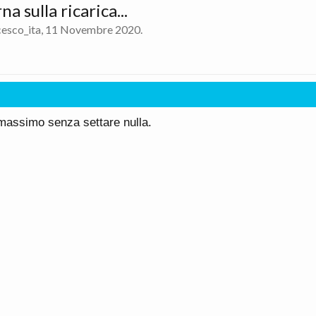
a sulla ricarica...
cesco_ita
,
11 Novembre 2020
.
l massimo senza settare nulla.