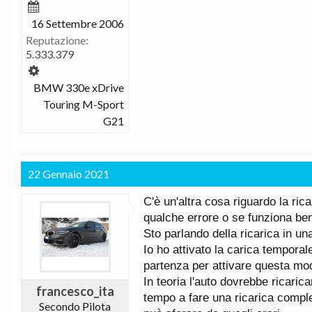
16 Settembre 2006
Reputazione:
5.333.379
BMW 330e xDrive
Touring M-Sport
G21
22 Gennaio 2021
C'è un'altra cosa riguardo la ri
qualche errore o se funziona b
Sto parlando della ricarica in una
Io ho attivato la carica temporale
partenza per attivare questa mo
In teoria l'auto dovrebbe ricaric
francesco_ita
tempo a fare una ricarica complet
Secondo Pilota