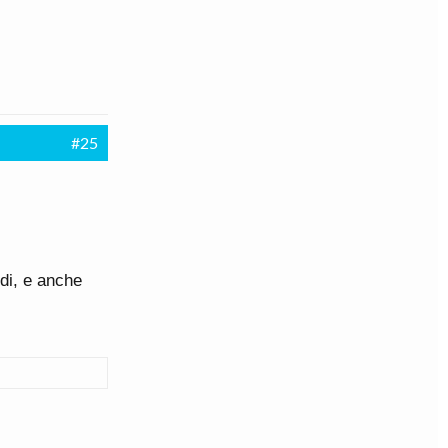
#25
ndi, e anche