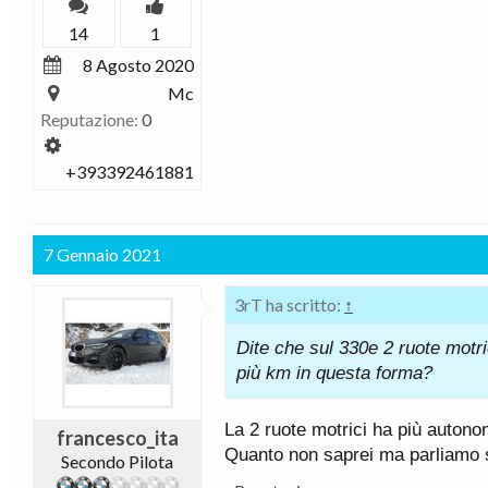
14
1
8 Agosto 2020
Mc
Reputazione:
0
+393392461881
7 Gennaio 2021
3rT ha scritto:
↑
Dite che sul 330e 2 ruote motri
più km in questa forma?
La 2 ruote motrici ha più autono
francesco_ita
Quanto non saprei ma parliamo s
Secondo Pilota