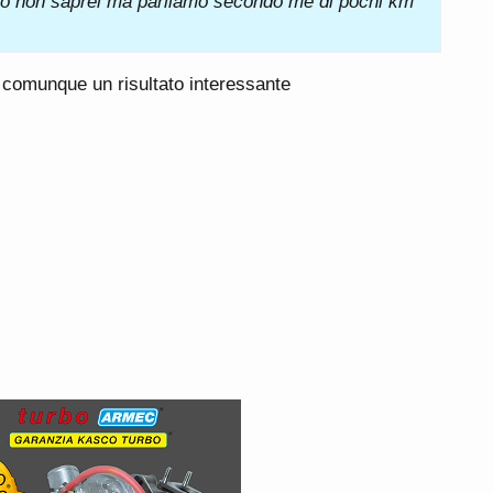
to non saprei ma parliamo secondo me di pochi km
 comunque un risultato interessante