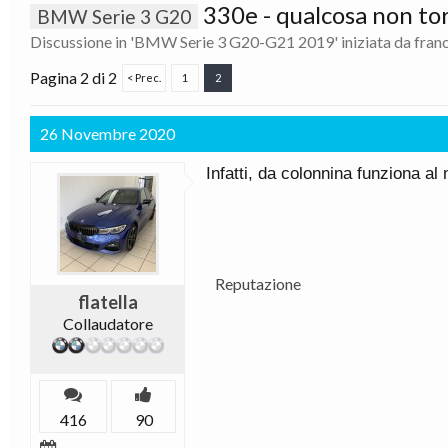
330e - qualcosa non torn
BMW Serie 3 G20
Discussione in '
BMW Serie 3 G20-G21 2019
' iniziata da
fran
Pagina 2 di 2
< Prec.
1
2
26 Novembre 2020
Infatti, da colonnina funziona a
Reputazione
flatella
Collaudatore
416
90