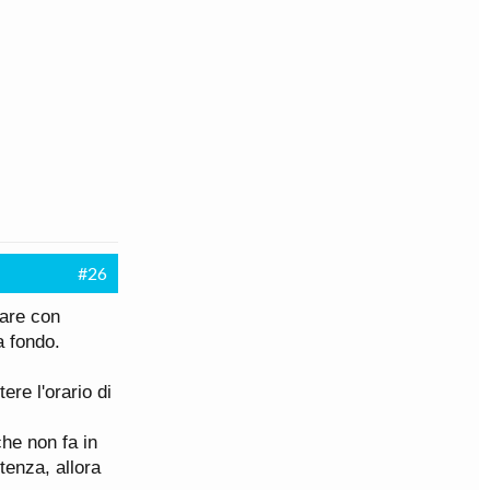
#26
ware con
a fondo.
ere l'orario di
che non fa in
tenza, allora