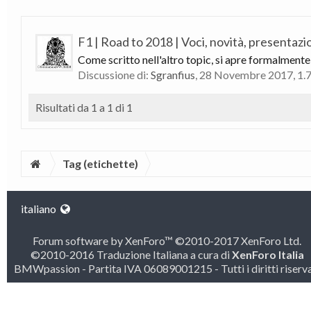
F1 | Road to 2018 | Voci, novità, presentazio
Come scritto nell'altro topic, si apre formalmente 
Discussione di:
Sgranfius
,
28 Novembre 2017
, 1.
Risultati da 1 a 1 di 1
Tag (etichette)
italiano
Forum software by XenForo™
©2010-2017 XenForo Ltd.
©2010-2016 Traduzione Italiana a cura di
XenForo Italia
BMWpassion - Partita IVA 06089001215 - Tutti i diritti riserva