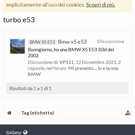
implicitamente all'uso dei cookies.
Scopri di più.
turbo e53
Bmw x5 e53
Discussione
BMW X5 E53
Buongiorno, ho una BMW X5 E53 3.0d del
2002
Discussione di:
VP111
,
12 Novembre 2021
, 2
risposte, nel forum:
Mi presento.... io e la mia
BMW
Risultati da 1 a 1 di 1
Tag (etichette)
italiano