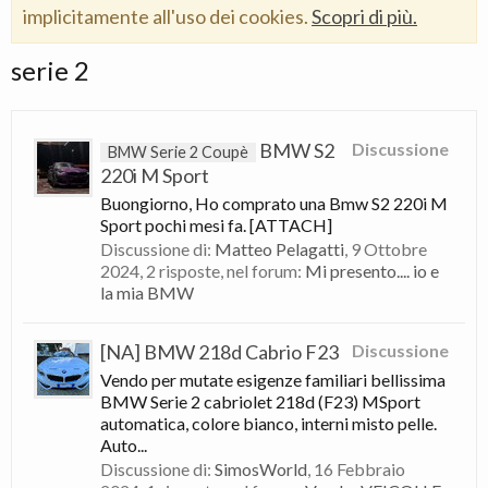
implicitamente all'uso dei cookies.
Scopri di più.
serie 2
BMW S2
Discussione
BMW Serie 2 Coupè
220i M Sport
Buongiorno, Ho comprato una Bmw S2 220i M
Sport pochi mesi fa. [ATTACH]
Discussione di:
Matteo Pelagatti
,
9 Ottobre
2024
, 2 risposte, nel forum:
Mi presento.... io e
la mia BMW
[NA] BMW 218d Cabrio F23
Discussione
Vendo per mutate esigenze familiari bellissima
BMW Serie 2 cabriolet 218d (F23) MSport
automatica, colore bianco, interni misto pelle.
Auto...
Discussione di:
SimosWorld
,
16 Febbraio