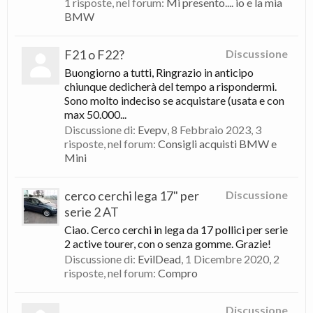
1 risposte, nel forum:
Mi presento.... io e la mia
BMW
F21 o F22?
Discussione
Buongiorno a tutti, Ringrazio in anticipo
chiunque dedicherà del tempo a rispondermi.
Sono molto indeciso se acquistare (usata e con
max 50.000...
Discussione di:
Evepv
,
8 Febbraio 2023
, 3
risposte, nel forum:
Consigli acquisti BMW e
Mini
cerco cerchi lega 17" per
Discussione
serie 2 AT
Ciao. Cerco cerchi in lega da 17 pollici per serie
2 active tourer, con o senza gomme. Grazie!
Discussione di:
EvilDead
,
1 Dicembre 2020
, 2
risposte, nel forum:
Compro
Discussione