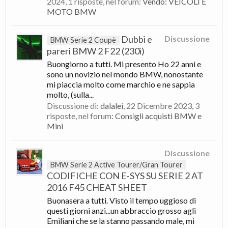
2024
, 1 risposte, nel forum:
Vendo: VEICOLI E
MOTO BMW
Dubbi e
Discussione
BMW Serie 2 Coupè
pareri BMW 2 F22 (230i)
Buongiorno a tutti. Mi presento Ho 22 anni e
sono un novizio nel mondo BMW, nonostante
mi piaccia molto come marchio e ne sappia
molto, (sulla...
Discussione di:
dalalei
,
22 Dicembre 2023
, 3
risposte, nel forum:
Consigli acquisti BMW e
Mini
Discussione
BMW Serie 2 Active Tourer/Gran Tourer
CODIFICHE CON E-SYS SU SERIE 2 AT
2016 F45 CHEAT SHEET
Buonasera a tutti. Visto il tempo uggioso di
questi giorni anzi...un abbraccio grosso agli
Emiliani che se la stanno passando male, mi