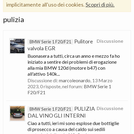
implicitamente all'uso dei cookies.
Scopri di più.
pulizia
Pulitore
Discussione
BMW Serie 1 F20/F21
valvola EGR
Buonasera a tutti, circa un anno e mezzo fa ho
iniziato a sentire dei problemi di erogazione
alla mia BMW 120d (motore b47) con
all'attivo 140k...
Discussione di:
marcoleonardo
,
13 Marzo
2023
, 0 risposte, nel forum:
BMW Serie 1
F20/F21
PULIZIA
Discussione
BMW Serie 1 F20/F21
DAL VINO GLI INTERNI
Ciao a tutti, ieri mi sono esplose due bottiglie
di prosecco a causa del caldo sui sedili