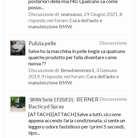
posteriori della mia f40. Qualcuno sa come
posso...
Discussione di:
seansasso
,
29 Giugno 2021
, 8
risposte, nel forum:
Cura dell'auto e
manutenzione BMW
Pulizia pelle
Discussione
Salve ho la macchina in pelle begie sa qualcuno
qualche prodotto per falla diventare come
nuova ??
Discussione di:
Bmwbiemmex1
,
3 Gennaio
2019
, 9 risposte, nel forum:
Cura dell'auto e
manutenzione BMW
BERNER
Discussione
BMW Serie 1 F20/F21
Bacticyd Spray
[ATTACH] [ATTACH] Salve a tutti, siccome
appena accendo l’aria condizionata, si sente un
leggero odore fastidioso per i primi 5 secondi..
tipo...