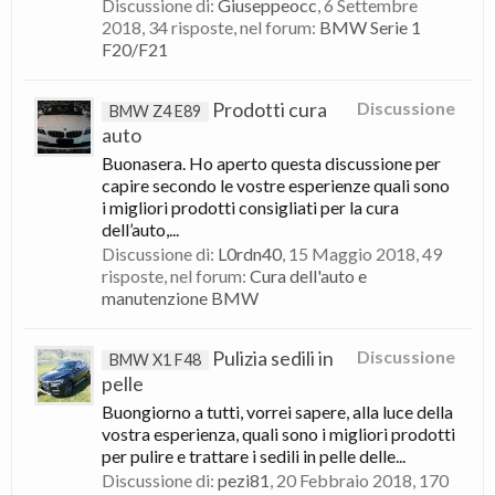
Discussione di:
Giuseppeocc
,
6 Settembre
2018
, 34 risposte, nel forum:
BMW Serie 1
F20/F21
Prodotti cura
Discussione
BMW Z4 E89
auto
Buonasera. Ho aperto questa discussione per
capire secondo le vostre esperienze quali sono
i migliori prodotti consigliati per la cura
dell’auto,...
Discussione di:
L0rdn40
,
15 Maggio 2018
, 49
risposte, nel forum:
Cura dell'auto e
manutenzione BMW
Pulizia sedili in
Discussione
BMW X1 F48
pelle
Buongiorno a tutti, vorrei sapere, alla luce della
vostra esperienza, quali sono i migliori prodotti
per pulire e trattare i sedili in pelle delle...
Discussione di:
pezi81
,
20 Febbraio 2018
, 170