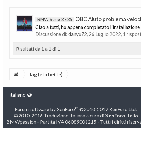
OBC Aiuto problema veloc
BMW Serie 3 E36
Ciao a tutti, ho appena completato l'installazione
Discussione di:
danyx72
,
26 Luglio 2022
, 1 rispos
Risultati da 1 a 1 di 1
Tag (etichette)
italiano
Forum software by XenForo™
©2010-2017 XenForo Ltd.
©2010-2016 Traduzione Italiana a cura di
XenForo Italia
BMWpassion - Partita IVA 06089001215 - Tutti i diritti riserva