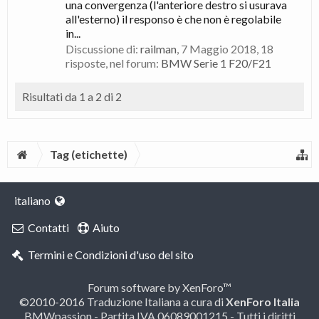
una convergenza (l'anteriore destro si usurava
all'esterno) il responso è che non è regolabile
in...
Discussione di:
railman
,
7 Maggio 2018
, 18
risposte, nel forum:
BMW Serie 1 F20/F21
Risultati da 1 a 2 di 2
Tag (etichette)
italiano
Contatti
Aiuto
Termini e Condizioni d'uso del sito
Forum software by XenForo™
©2010-2016 Traduzione Italiana a cura di
XenForo Italia
BMWpassion - Partita IVA 06089001215 - Tutti i diritti