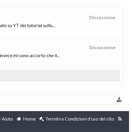
Discussione
o su YT dei tutorial sullo...
Discussione
vece mi sono accorto che il...
Aiuto
Home
Termini e Condizioni d'uso del sito