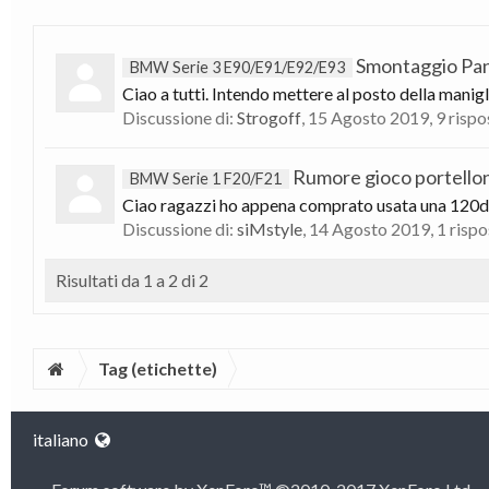
Smontaggio Pann
BMW Serie 3 E90/E91/E92/E93
Ciao a tutti. Intendo mettere al posto della manigl
Discussione di:
Strogoff
,
15 Agosto 2019
, 9 risp
Rumore gioco portello
BMW Serie 1 F20/F21
Ciao ragazzi ho appena comprato usata una 120d f
Discussione di:
siMstyle
,
14 Agosto 2019
, 1 risp
Risultati da 1 a 2 di 2
Tag (etichette)
italiano