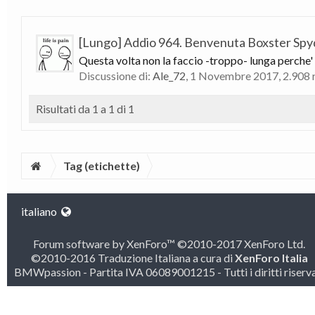
[Lungo] Addio 964. Benvenuta Boxster Spy
Questa volta non la faccio -troppo- lunga perche' b
Discussione di:
Ale_72
,
1 Novembre 2017
, 2.908 
Risultati da 1 a 1 di 1
Tag (etichette)
italiano
Forum software by XenForo™
©2010-2017 XenForo Ltd.
©2010-2016 Traduzione Italiana a cura di
XenForo Italia
BMWpassion - Partita IVA 06089001215 - Tutti i diritti riserva