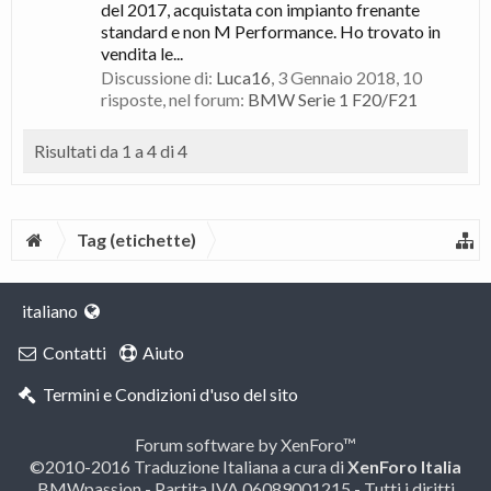
del 2017, acquistata con impianto frenante
standard e non M Performance. Ho trovato in
vendita le...
Discussione di:
Luca16
,
3 Gennaio 2018
, 10
risposte, nel forum:
BMW Serie 1 F20/F21
Risultati da 1 a 4 di 4
Tag (etichette)
italiano
Contatti
Aiuto
Termini e Condizioni d'uso del sito
Forum software by XenForo™
©2010-2016 Traduzione Italiana a cura di
XenForo Italia
BMWpassion - Partita IVA 06089001215 - Tutti i diritti