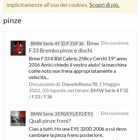
implicitamente all'uso dei cookies.
Scopri di più.
pinze
Bmw
Discussione
BMW Serie 4 F32/F33/F36
F33 Brembo pinze e dischi
Bmw F33 430d Cabrio 258cv Cerchi 19" anno
2016 Amici chiedo il vostro aiuto! la macchina
come noto non frena appropriatamente a
velocità...
Discussione di:
DiavoloRosso78
,
1 Maggio
2022
, 33 risposte, nel forum:
BMW Serie 4 F32
/ F33 / F36
Discussione
BMW Serie 3 E90/E91/E92/E93
Quali pinze freni?
Ciao a tutti, Ho una E91 320D 2006 a cui devo
cambiare la pinza freno posteriore,