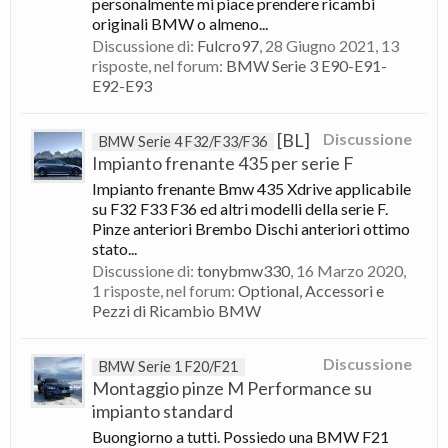
personalmente mi piace prendere ricambi
originali BMW o almeno...
Discussione di:
Fulcro97
,
28 Giugno 2021
, 13
risposte, nel forum:
BMW Serie 3 E90-E91-
E92-E93
[BL]
Discussione
BMW Serie 4 F32/F33/F36
Impianto frenante 435 per serie F
Impianto frenante Bmw 435 Xdrive applicabile
su F32 F33 F36 ed altri modelli della serie F.
Pinze anteriori Brembo Dischi anteriori ottimo
stato...
Discussione di:
tonybmw330
,
16 Marzo 2020
,
1 risposte, nel forum:
Optional, Accessori e
Pezzi di Ricambio BMW
Discussione
BMW Serie 1 F20/F21
Montaggio pinze M Performance su
impianto standard
Buongiorno a tutti. Possiedo una BMW F21