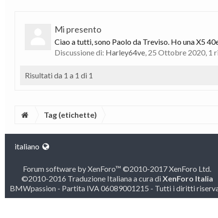
Mi presento
Ciao a tutti, sono Paolo da Treviso. Ho una X5 40
Discussione di:
Harley64ve
,
25 Ottobre 2020
, 1 
Risultati da 1 a 1 di 1
Tag (etichette)
italiano
Forum software by XenForo™
©2010-2017 XenForo Ltd.
©2010-2016 Traduzione Italiana a cura di
XenForo Italia
BMWpassion - Partita IVA 06089001215 - Tutti i diritti riserva