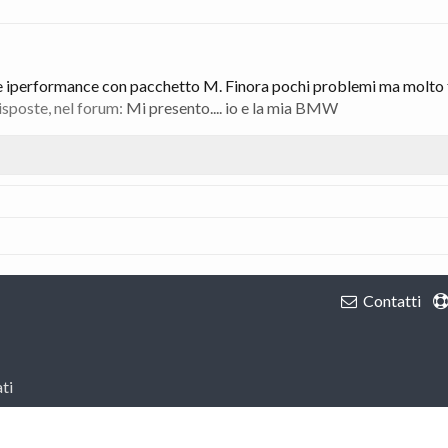
e iperformance con pacchetto M. Finora pochi problemi ma molto fas
risposte, nel forum:
Mi presento.... io e la mia BMW
Contatti
ti