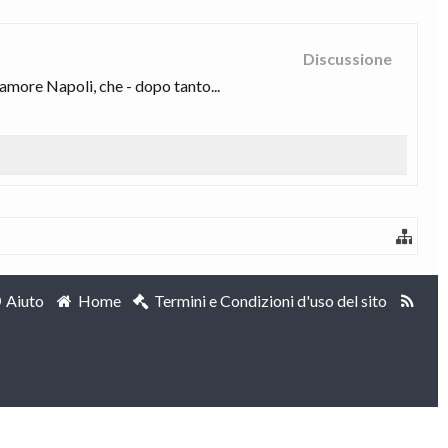
Discussione
amore Napoli, che - dopo tanto...
Aiuto
Home
Termini e Condizioni d'uso del sito