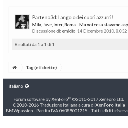
Parteno3d: l'angolo dei cuori azzurri!
Mila, Juve, Inter, Roma... Ma noi cosa stavamo as
Discussione di:
emidio
,
14 Dicembre 2010
, 8.832
Risultati da 1 a 1 di 1
Tag (etichette)
italiano
Forum software by XenForo™
©2010-2017 XenForo Ltd.
©2010-2016 Traduzione Italiana a cura di
XenForo Italia
BMWpassion - Partita IVA 06089001215 - Tutti i diritti riserva