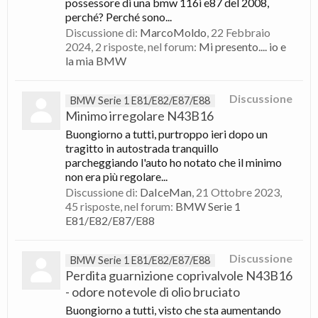
possessore di una bmw 116i e87 del 2008,
perché? Perché sono...
Discussione di:
MarcoMoldo
,
22 Febbraio
2024
, 2 risposte, nel forum:
Mi presento.... io e
la mia BMW
Discussione
BMW Serie 1 E81/E82/E87/E88
Minimo irregolare N43B16
Buongiorno a tutti, purtroppo ieri dopo un
tragitto in autostrada tranquillo
parcheggiando l'auto ho notato che il minimo
non era più regolare...
Discussione di:
DaIceMan
,
21 Ottobre 2023
,
45 risposte, nel forum:
BMW Serie 1
E81/E82/E87/E88
Discussione
BMW Serie 1 E81/E82/E87/E88
Perdita guarnizione coprivalvole N43B16
- odore notevole di olio bruciato
Buongiorno a tutti, visto che sta aumentando