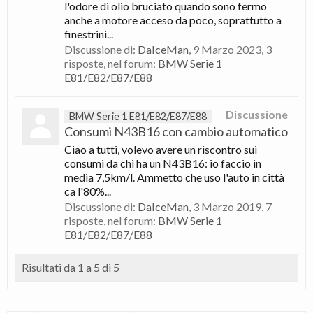
l'odore di olio bruciato quando sono fermo
anche a motore acceso da poco, soprattutto a
finestrini...
Discussione di:
DaIceMan
,
9 Marzo 2023
, 3
risposte, nel forum:
BMW Serie 1
E81/E82/E87/E88
Discussione
BMW Serie 1 E81/E82/E87/E88
Consumi N43B16 con cambio automatico
Ciao a tutti, volevo avere un riscontro sui
consumi da chi ha un N43B16: io faccio in
media 7,5km/l. Ammetto che uso l'auto in città
ca l'80%...
Discussione di:
DaIceMan
,
3 Marzo 2019
, 7
risposte, nel forum:
BMW Serie 1
E81/E82/E87/E88
Risultati da 1 a 5 di 5