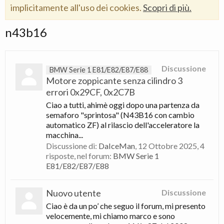
implicitamente all'uso dei cookies.
Scopri di più.
n43b16
Discussione
BMW Serie 1 E81/E82/E87/E88
Motore zoppicante senza cilindro 3
errori 0x29CF, 0x2C7B
Ciao a tutti, ahimè oggi dopo una partenza da
semaforo "sprintosa" (N43B16 con cambio
automatico ZF) al rilascio dell'acceleratore la
macchina...
Discussione di:
DaIceMan
,
12 Ottobre 2025
, 4
risposte, nel forum:
BMW Serie 1
E81/E82/E87/E88
Nuovo utente
Discussione
Ciao è da un po’ che seguo il forum, mi presento
velocemente, mi chiamo marco e sono