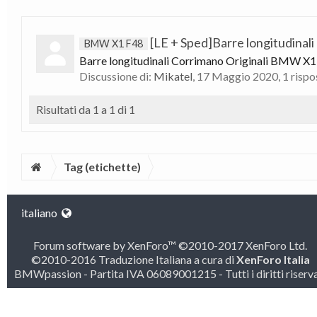
[LE + Sped]Barre longitudinali 
BMW X1 F48
Barre longitudinali Corrimano Originali BMW X1 F
Discussione di:
Mikatel
,
17 Maggio 2020
, 1 risp
Risultati da 1 a 1 di 1
Tag (etichette)
italiano
Forum software by XenForo™
©2010-2017 XenForo Ltd.
©2010-2016 Traduzione Italiana a cura di
XenForo Italia
BMWpassion - Partita IVA 06089001215 - Tutti i diritti riserva