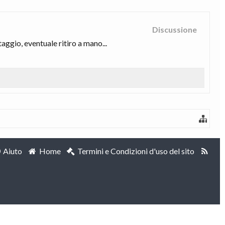
Discussione
gio, eventuale ritiro a mano...
Aiuto
Home
Termini e Condizioni d'uso del sito