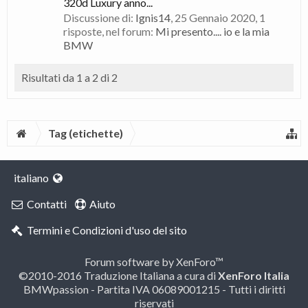
320d Luxury anno...
Discussione di:
Ignis14
,
25 Gennaio 2020
, 1
risposte, nel forum:
Mi presento.... io e la mia
BMW
Risultati da 1 a 2 di 2
Tag (etichette)
italiano
Contatti
Aiuto
Termini e Condizioni d'uso del sito
Forum software by XenForo™
©2010-2016 Traduzione Italiana a cura di
XenForo Italia
BMWpassion - Partita IVA 06089001215 - Tutti i diritti
riservati