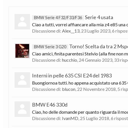
Serie 4 usata
BMW Serie 4 F32/F33/F36
Ciao a tutti, vorrei affiancare alla mia z4 e85 un
Discussione di:
Alex__13
,
23 Luglio 2023
, 6 rispo
Torno! Scelta da tra 2 Mspo
BMW Serie 3 G20
Ciao amici, finita parentesi Stelvio (alla fine n
Discussione di:
hucchio
,
24 Gennaio 2023
, 33 ris
Interni in pelle 635 CSI E24 del 1983
Buongiornoa tutti. ho appena acquistato una 635 C
Discussione di:
blucon
,
22 Novembre 2018
, 5 ri
BMW E46 330d
Ciao, ho delle domande per quanto riguarda il model
Discussione di:
IvanMD
,
25 Luglio 2018
, 6 rispos