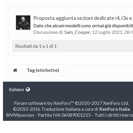
Proposta aggiunta sezioni dedicate i4, i3x e
Dato che alcuni modelli sono ormai già disponibili, 
Discussione di:
Sam_Cooper
,
12 Luglio 2021
, 28 
Risultati da 1 a 1 di 1
Tag (etichette)
italiano
Forum software by XenForo™
©2010-2017 XenForo Ltd.
©2010-2016 Traduzione Italiana a cura di
XenForo Italia
BMWpassion - Partita IVA 06089001215 - Tutti i diritti riserva