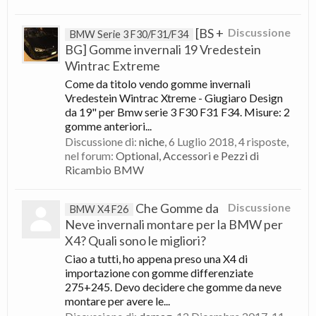
[BS +
Discussione
BMW Serie 3 F30/F31/F34
BG] Gomme invernali 19 Vredestein
Wintrac Extreme
Come da titolo vendo gomme invernali
Vredestein Wintrac Xtreme - Giugiaro Design
da 19" per Bmw serie 3 F30 F31 F34. Misure: 2
gomme anteriori...
Discussione di:
niche
,
6 Luglio 2018
, 4 risposte,
nel forum:
Optional, Accessori e Pezzi di
Ricambio BMW
Che Gomme da
Discussione
BMW X4 F26
Neve invernali montare per la BMW per
X4? Quali sono le migliori?
Ciao a tutti, ho appena preso una X4 di
importazione con gomme differenziate
275+245. Devo decidere che gomme da neve
montare per avere le...