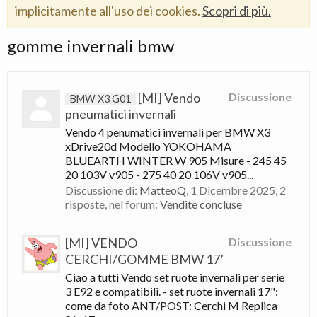
implicitamente all'uso dei cookies.
Scopri di più.
gomme invernali bmw
[MI] Vendo
Discussione
BMW X3 G01
pneumatici invernali
Vendo 4 penumatici invernali per BMW X3
xDrive20d Modello YOKOHAMA
BLUEARTH WINTER W 905 Misure - 245 45
20 103V v905 - 275 40 20 106V v905...
Discussione di:
MatteoQ
,
1 Dicembre 2025
, 2
risposte, nel forum:
Vendite concluse
[MI] VENDO
Discussione
CERCHI/GOMME BMW 17’
Ciao a tutti Vendo set ruote invernali per serie
3 E92 e compatibili. - set ruote invernali 17":
come da foto ANT/POST: Cerchi M Replica