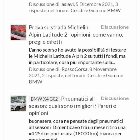
Discussione di:
aslavi
,
5 Dicembre 2021
, 3
risposte, nel forum:
Cerchi e Gomme BMW
Prova su strada Michelin
Discussione
Alpin Latitude 2 - opinioni, come vanno,
pregi e difetti
L'anno scorso ho avuto la possibilità di testare
le Michelin Latitude Alpin 2 su tutti i fondi, ma
in particolare, cosa più importante sulla...
Discussione di:
RossoCorsa
,
8 Novembre
2021
, 2 risposte, nel forum:
Cerchi e Gomme
BMW
Pneumatici all
Discussione
BMW X4 G02
season: quali sono i migliori? Pareri e
opinioni
buonasera, cosa ne pensate degli pneumatici
all season? Dimenticavo fra un mese ritiro una
x4 25d msport usata (18000 km),bianca per
me stupenda!...