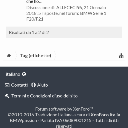
che ho...
Discussione di:
ALLECECI96
,
21 Gennaio
2018
, 5 risposte, nel forum:
BMW Serie 1
F20/F21
Risultati da 1 a 2 di 2
Tag (etichette)
italiano
Contatti
Aiuto
Termini e Condizioni d'uso del sito
Forum software by XenForo™
©2010-2016 Traduzione Italiana a cura di
XenForo Italia
BMWpassion - Partita IVA 06089001215 - Tutti i diritti
riservati