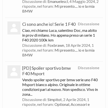
Discussione di:
Emanuelescl
,
4 Maggio 2024
, 2
risposte, nel forum:
Mi presento.... io e la mia
BMW
Ci sono anche io! Serie 1 F40
Discussione
Ciao, mi chiamo Luca, salentino Doc, ma abito
in prov di milano. Ho appena preso un serie 1
F40 2020 100k km
Discussione di:
Foxbrawn
,
18 Aprile 2024
, 1
risposte, nel forum:
Mi presento.... io e la mia
BMW
[PD] Spoiler sportivo bmw
Discussione
F40 Msport
Vendo spoiler sportivo per bmw serie uno F40
Msport bianco alpino. Originale in ottime
condizioni pari al nuovo. Non spedisco. Vivo in
zona...
Discussione di:
Simpitot
,
2 Aprile 2024
, 1
risposte, nel forum:
Optional, Accessori e