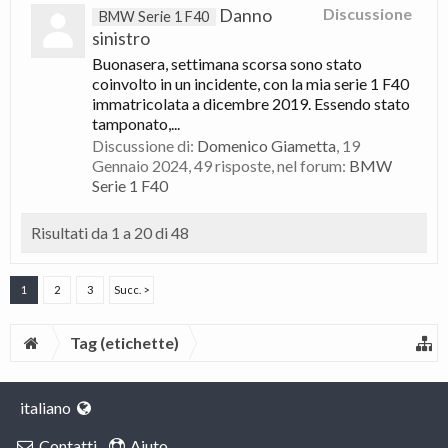
Danno
Discussione
BMW Serie 1 F40
sinistro
Buonasera, settimana scorsa sono stato
coinvolto in un incidente, con la mia serie 1 F40
immatricolata a dicembre 2019. Essendo stato
tamponato,...
Discussione di:
Domenico Giametta
,
19
Gennaio 2024
, 49 risposte, nel forum:
BMW
Serie 1 F40
Risultati da 1 a 20 di 48
1
2
3
Succ. >
Tag (etichette)
italiano
Contatti
Aiuto