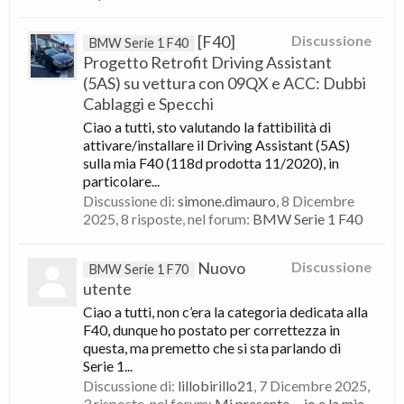
[F40]
Discussione
BMW Serie 1 F40
Progetto Retrofit Driving Assistant
(5AS) su vettura con 09QX e ACC: Dubbi
Cablaggi e Specchi
Ciao a tutti, sto valutando la fattibilità di
attivare/installare il Driving Assistant (5AS)
sulla mia F40 (118d prodotta 11/2020), in
particolare...
Discussione di:
simone.dimauro
,
8 Dicembre
2025
, 8 risposte, nel forum:
BMW Serie 1 F40
Nuovo
Discussione
BMW Serie 1 F70
utente
Ciao a tutti, non c’era la categoria dedicata alla
F40, dunque ho postato per correttezza in
questa, ma premetto che si sta parlando di
Serie 1...
Discussione di:
lillobirillo21
,
7 Dicembre 2025
,
3 risposte, nel forum:
Mi presento.... io e la mia