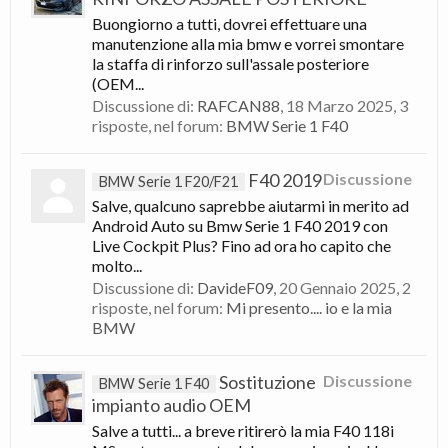
Buongiorno a tutti, dovrei effettuare una
manutenzione alla mia bmw e vorrei smontare
la staffa di rinforzo sull'assale posteriore
(OEM...
Discussione di:
RAFCAN88
,
18 Marzo 2025
, 3
risposte, nel forum:
BMW Serie 1 F40
F40 2019
Discussione
BMW Serie 1 F20/F21
Salve, qualcuno saprebbe aiutarmi in merito ad
Android Auto su Bmw Serie 1 F40 2019 con
Live Cockpit Plus? Fino ad ora ho capito che
molto...
Discussione di:
DavideF09
,
20 Gennaio 2025
, 2
risposte, nel forum:
Mi presento.... io e la mia
BMW
Sostituzione
Discussione
BMW Serie 1 F40
impianto audio OEM
Salve a tutti... a breve ritirerò la mia F40 118i