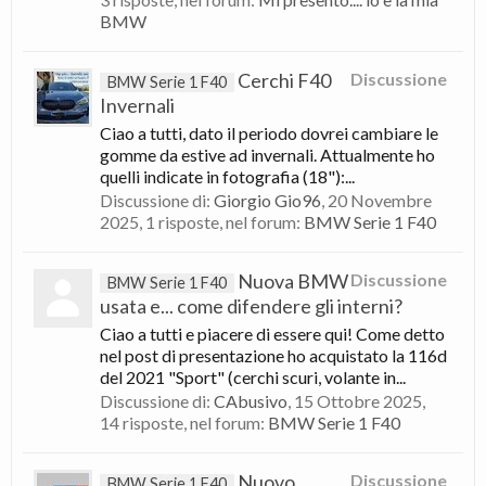
BMW
Cerchi F40
Discussione
BMW Serie 1 F40
Invernali
Ciao a tutti, dato il periodo dovrei cambiare le
gomme da estive ad invernali. Attualmente ho
quelli indicate in fotografia (18"):...
Discussione di:
Giorgio Gio96
,
20 Novembre
2025
, 1 risposte, nel forum:
BMW Serie 1 F40
Nuova BMW
Discussione
BMW Serie 1 F40
usata e... come difendere gli interni?
Ciao a tutti e piacere di essere qui! Come detto
nel post di presentazione ho acquistato la 116d
del 2021 "Sport" (cerchi scuri, volante in...
Discussione di:
CAbusivo
,
15 Ottobre 2025
,
14 risposte, nel forum:
BMW Serie 1 F40
Nuovo
Discussione
BMW Serie 1 F40