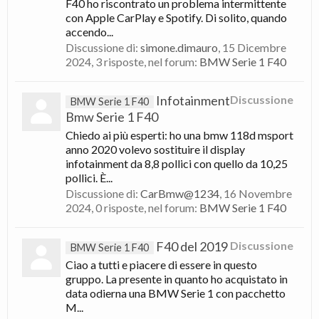
F40 ho riscontrato un problema intermittente
con Apple CarPlay e Spotify. Di solito, quando
accendo...
Discussione di:
simone.dimauro
,
15 Dicembre
2024
, 3 risposte, nel forum:
BMW Serie 1 F40
Infotainment
Discussione
BMW Serie 1 F40
Bmw Serie 1 F40
Chiedo ai più esperti: ho una bmw 118d msport
anno 2020 volevo sostituire il display
infotainment da 8,8 pollici con quello da 10,25
pollici. È...
Discussione di:
CarBmw@1234
,
16 Novembre
2024
, 0 risposte, nel forum:
BMW Serie 1 F40
F40 del 2019
Discussione
BMW Serie 1 F40
Ciao a tutti e piacere di essere in questo
gruppo. La presente in quanto ho acquistato in
data odierna una BMW Serie 1 con pacchetto
M...