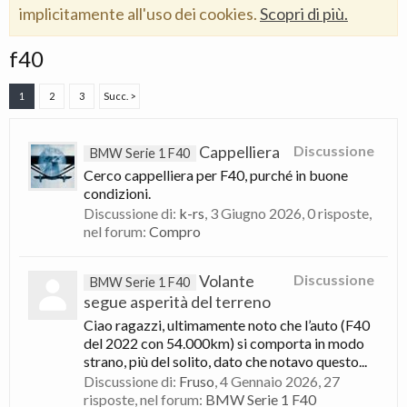
implicitamente all'uso dei cookies.
Scopri di più.
f40
1
2
3
Succ. >
Cappelliera
Discussione
BMW Serie 1 F40
Cerco cappelliera per F40, purché in buone
condizioni.
Discussione di:
k-rs
,
3 Giugno 2026
, 0 risposte,
nel forum:
Compro
Volante
Discussione
BMW Serie 1 F40
segue asperità del terreno
Ciao ragazzi, ultimamente noto che l’auto (F40
del 2022 con 54.000km) si comporta in modo
strano, più del solito, dato che notavo questo...
Discussione di:
Fruso
,
4 Gennaio 2026
, 27
risposte, nel forum:
BMW Serie 1 F40