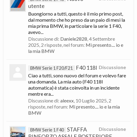
utente
Buongiorno a tutti, questo è il mio primo post,
dal momento che ho preso da un paio di mesi la
mia prima BMW, in particolare la serie 1 F40,
avevo...
Discussione di:
Daniele2828
,
4 Settembre
2025
, 2 risposte, nel forum:
Mi presento.... io e
la mia BMW
F40 118I
Discussione
BMW Serie 1 F20/F21
Ciao a tutti, sono nuovo del forum e volevo fare
una domanda. La mia auto (F40 118I
automatica) è stata coinvolta in un incidente
mentre era...
Discussione di:
aleexx
,
10 Luglio 2025
, 2
risposte, nel forum:
Mi presento.... io e la mia
BMW
STAFFA
Discussione
BMW Serie 1 F40
RINFORZO ASSALE POSTERIORE