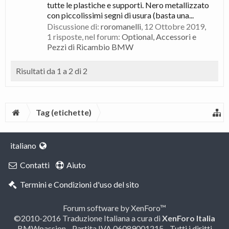
tutte le plastiche e supporti. Nero metallizzato
con piccolissimi segni di usura (basta una...
Discussione di:
roromanelli
,
12 Ottobre 2019
,
1 risposte, nel forum:
Optional, Accessori e
Pezzi di Ricambio BMW
Risultati da 1 a 2 di 2
Tag (etichette)
italiano
Contatti
Aiuto
Termini e Condizioni d'uso del sito
Forum software by XenForo™
©2010-2016 Traduzione Italiana a cura di
XenForo Italia
BMWpassion - Partita IVA 06089001215 - Tutti i diritti