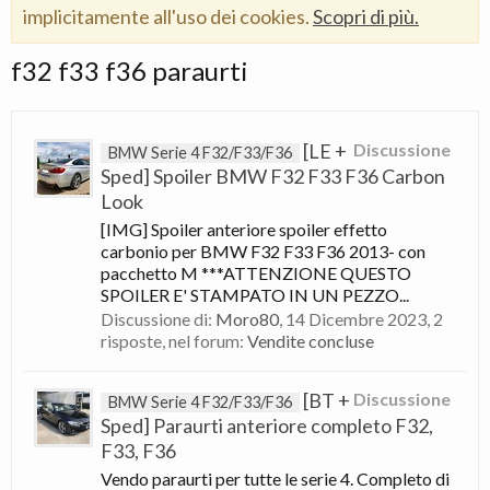
implicitamente all'uso dei cookies.
Scopri di più.
f32 f33 f36 paraurti
[LE +
Discussione
BMW Serie 4 F32/F33/F36
Sped] Spoiler BMW F32 F33 F36 Carbon
Look
[IMG] Spoiler anteriore spoiler effetto
carbonio per BMW F32 F33 F36 2013- con
pacchetto M ***ATTENZIONE QUESTO
SPOILER E' STAMPATO IN UN PEZZO...
Discussione di:
Moro80
,
14 Dicembre 2023
, 2
risposte, nel forum:
Vendite concluse
[BT +
Discussione
BMW Serie 4 F32/F33/F36
Sped] Paraurti anteriore completo F32,
F33, F36
Vendo paraurti per tutte le serie 4. Completo di