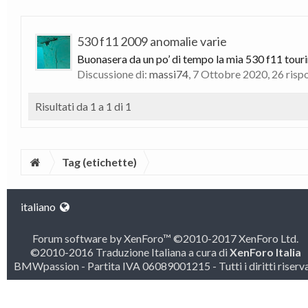
530 f11 2009 anomalie varie
Buonasera da un po’ di tempo la mia 530 f11 tourin
Discussione di:
massi74
,
7 Ottobre 2020
, 26 risp
Risultati da 1 a 1 di 1
Tag (etichette)
italiano
Forum software by XenForo™
©2010-2017 XenForo Ltd.
©2010-2016 Traduzione Italiana a cura di
XenForo Italia
BMWpassion - Partita IVA 06089001215 - Tutti i diritti riserva