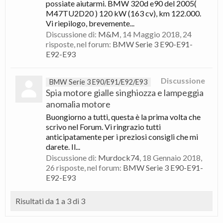
possiate aiutarmi. BMW 320d e90 del 2005(
M47TU2D20 ) 120 kW (163 cv), km 122.000.
Vi riepilogo, brevemente...
Discussione di:
M&M
,
14 Maggio 2018
, 24
risposte, nel forum:
BMW Serie 3 E90-E91-
E92-E93
Discussione
BMW Serie 3 E90/E91/E92/E93
Spia motore gialle singhiozza e lampeggia
anomalia motore
Buongiorno a tutti, questa è la prima volta che
scrivo nel Forum. Vi ringrazio tutti
anticipatamente per i preziosi consigli che mi
darete. Il...
Discussione di:
Murdock74
,
18 Gennaio 2018
,
26 risposte, nel forum:
BMW Serie 3 E90-E91-
E92-E93
Risultati da 1 a 3 di 3