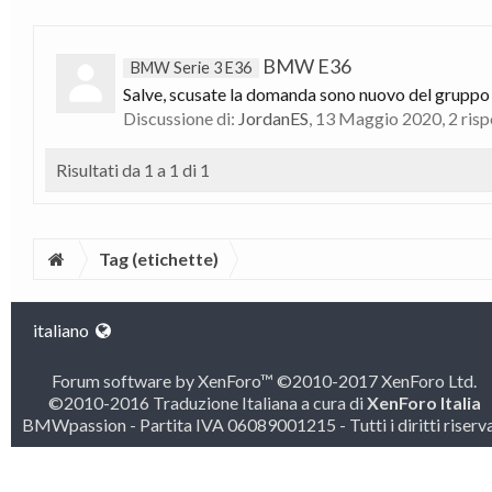
BMW E36
BMW Serie 3 E36
Salve, scusate la domanda sono nuovo del grupp
Discussione di:
JordanES
,
13 Maggio 2020
, 2 ris
Risultati da 1 a 1 di 1
Tag (etichette)
italiano
Forum software by XenForo™
©2010-2017 XenForo Ltd.
©2010-2016 Traduzione Italiana a cura di
XenForo Italia
BMWpassion - Partita IVA 06089001215 - Tutti i diritti riserva