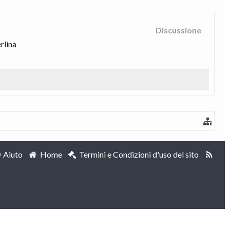
Discussione
rlina
Aiuto
Home
Termini e Condizioni d'uso del sito