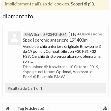
implicitamente all'uso dei cookies.
Scopri di più.
diamantato
[TN +
Discussione
BMW Serie 3 F30/F31/F34
Sped] cerchio anteriore 19” 403m
Vendo cerchio anteriore originale Bmw serie 3
da 19 pollici . Compatibile con F30 F31 F32
F33 . Cerchio dritto senza alcun problema , ma
son i...
Discussione di:
franzkranz
,
10 Ottobre 2019
, 1
risposte, nel forum:
Optional, Accessori e
Pezzi di Ricambio BMW
Risultati da 1 a 1 di 1
Tag (etichette)