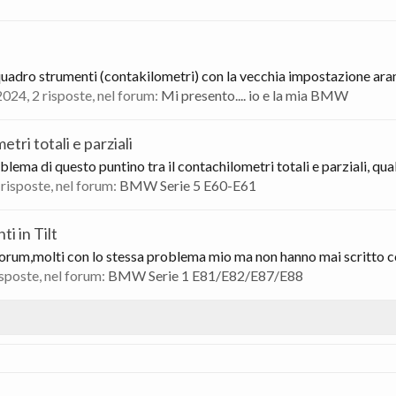
quadro strumenti (contakilometri) con la vecchia impostazione aranc
2024
, 2 risposte, nel forum:
Mi presento.... io e la mia BMW
tri totali e parziali
a di questo puntino tra il contachilometri totali e parziali, qualc
4 risposte, nel forum:
BMW Serie 5 E60-E61
i in Tilt
forum,molti con lo stessa problema mio ma non hanno mai scritto co
risposte, nel forum:
BMW Serie 1 E81/E82/E87/E88