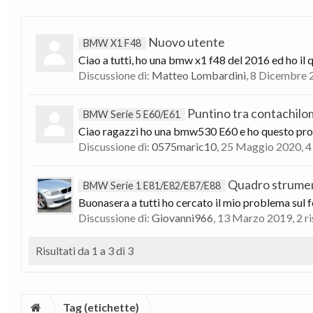
Nuovo utente
BMW X1 F48
Ciao a tutti, ho una bmw x1 f48 del 2016 ed ho il 
Discussione di:
Matteo Lombardini
,
8 Dicembre 
Puntino tra contachilome
BMW Serie 5 E60/E61
Ciao ragazzi ho una bmw530 E60 e ho questo problem
Discussione di:
0575maric10
,
25 Maggio 2020
, 
Quadro strument
BMW Serie 1 E81/E82/E87/E88
Buonasera a tutti ho cercato il mio problema sul 
Discussione di:
Giovanni966
,
13 Marzo 2019
, 2 
Risultati da 1 a 3 di 3
Tag (etichette)