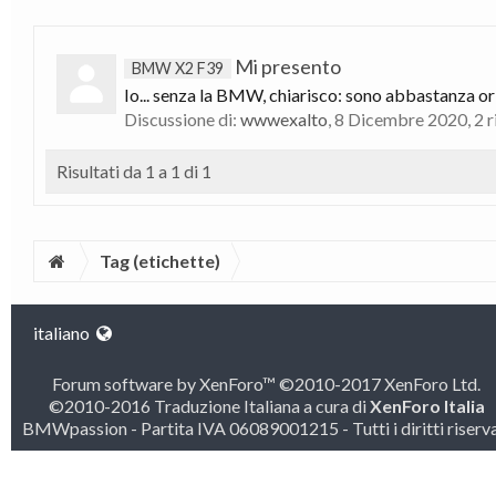
Mi presento
BMW X2 F39
Io... senza la BMW, chiarisco: sono abbastanza ori
Discussione di:
wwwexalto
,
8 Dicembre 2020
, 2 
Risultati da 1 a 1 di 1
Tag (etichette)
italiano
Forum software by XenForo™
©2010-2017 XenForo Ltd.
©2010-2016 Traduzione Italiana a cura di
XenForo Italia
BMWpassion - Partita IVA 06089001215 - Tutti i diritti riserva