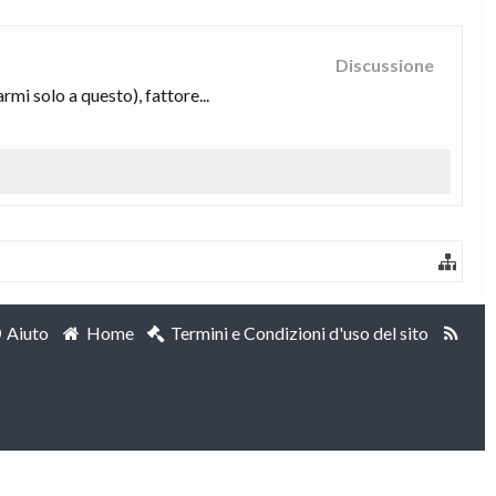
Discussione
mi solo a questo), fattore...
Aiuto
Home
Termini e Condizioni d'uso del sito