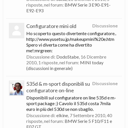
risposte, nel forum:
BMW Serie 3 E90-E91-
E92-E93
Configuratore mini old
Discussione
Ho scoperto questo divertente configuratore..
http://www.yusetsu.jp/makeupmini%20e.htm
Spero vi diverta come ha divertito
me!:mrgreen:
Discussione di:
DodoStabe
,
16 Dicembre
2010
, 1 risposte, nel forum:
MINI today
(discussioni in generale)
535d & m-sport disponibili su
Discussione
configuratore on-line
Disponibili sul configuratore on line 535d e m-
sport package ;) Cavolo il 535d costa 7mila
euro in più del 530d se non sbaglio.
Discussione di:
elkine
,
7 Settembre 2010
, 40
risposte, nel forum:
BMW Serie 5 F10/F11 e
F07 GT