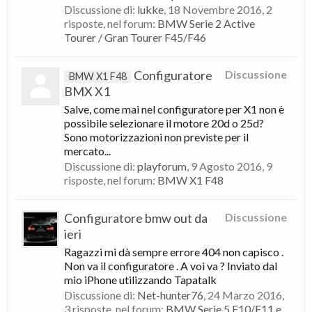
Discussione di:
lukke
,
18 Novembre 2016
, 2
risposte, nel forum:
BMW Serie 2 Active
Tourer / Gran Tourer F45/F46
Configuratore
Discussione
BMW X1 F48
BMX X1
Salve, come mai nel configuratore per X1 non è
possibile selezionare il motore 20d o 25d?
Sono motorizzazioni non previste per il
mercato...
Discussione di:
playforum
,
9 Agosto 2016
, 9
risposte, nel forum:
BMW X1 F48
Configuratore bmw out da
Discussione
ieri
Ragazzi mi dà sempre errore 404 non capisco .
Non va il configuratore . A voi va ? Inviato dal
mio iPhone utilizzando Tapatalk
Discussione di:
Net-hunter76
,
24 Marzo 2016
,
3 risposte, nel forum:
BMW Serie 5 F10/F11 e