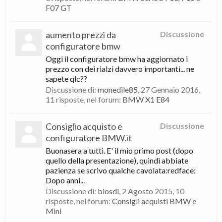
F07 GT
aumento prezzi da
Discussione
configuratore bmw
Oggi il configuratore bmw ha aggiornato i
prezzo con dei rialzi davvero importanti... ne
sapete qlc??
Discussione di:
monedile85
,
27 Gennaio 2016
,
11 risposte, nel forum:
BMW X1 E84
Consiglio acquisto e
Discussione
configuratore BMW.it
Buonasera a tutti. E' il mio primo post (dopo
quello della presentazione), quindi abbiate
pazienza se scrivo qualche cavolata:redface:
Dopo anni...
Discussione di:
biosdi
,
2 Agosto 2015
, 10
risposte, nel forum:
Consigli acquisti BMW e
Mini