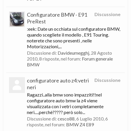
Configuratore BMW - E91
Discussione
PreRest
:eek: Date un occhiata sul configuratore BMW,
quando scegliete il modello , E91 Touring.
noterete che sono presenti , nelle
Motorizzazioni,...
Discussione di:
Davideumegghj
,
28 Agosto
2010
, 8 risposte, nel forum:
Forum generale
BMW
configuratore auto z4:vetri
Discussione
neri
Ragazzi..alla bmw sono impazziti!!nel
configuratore auto bmw la z4 viene
visualizzata con i vetri completamente
neri.....perchè????? però solo...
Discussione di:
cesco88
,
6 Luglio 2010
, 6
risposte, nel forum:
BMW Z4 E89