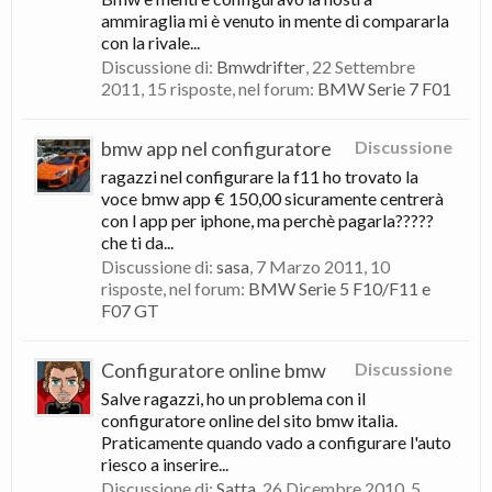
ammiraglia mi è venuto in mente di compararla
con la rivale...
Discussione di:
Bmwdrifter
,
22 Settembre
2011
, 15 risposte, nel forum:
BMW Serie 7 F01
bmw app nel configuratore
Discussione
ragazzi nel configurare la f11 ho trovato la
voce bmw app € 150,00 sicuramente centrerà
con l app per iphone, ma perchè pagarla?????
che ti da...
Discussione di:
sasa
,
7 Marzo 2011
, 10
risposte, nel forum:
BMW Serie 5 F10/F11 e
F07 GT
Configuratore online bmw
Discussione
Salve ragazzi, ho un problema con il
configuratore online del sito bmw italia.
Praticamente quando vado a configurare l'auto
riesco a inserire...
Discussione di:
Satta
,
26 Dicembre 2010
, 5