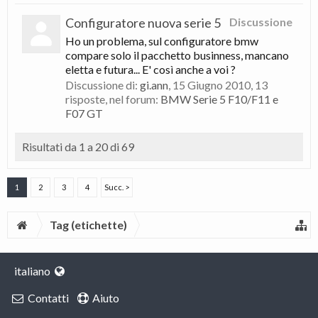
Configuratore nuova serie 5
Discussione
Ho un problema, sul configuratore bmw
compare solo il pacchetto businness, mancano
eletta e futura... E' così anche a voi ?
Discussione di:
gi.ann
,
15 Giugno 2010
, 13
risposte, nel forum:
BMW Serie 5 F10/F11 e
F07 GT
Risultati da 1 a 20 di 69
1
2
3
4
Succ. >
Tag (etichette)
italiano
Contatti
Aiuto