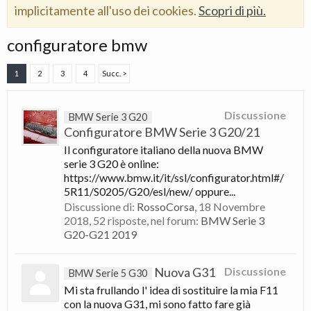
implicitamente all'uso dei cookies.
Scopri di più.
configuratore bmw
1
2
3
4
Succ. >
Discussione
BMW Serie 3 G20
Configuratore BMW Serie 3 G20/21
Il configuratore italiano della nuova BMW
serie 3 G20 è online:
https://www.bmw.it/it/ssl/configurator.html#/
5R11/S0205/G20/esl/new/ oppure...
Discussione di:
RossoCorsa
,
18 Novembre
2018
, 52 risposte, nel forum:
BMW Serie 3
G20-G21 2019
Nuova G31
Discussione
BMW Serie 5 G30
Mi sta frullando l' idea di sostituire la mia F11
con la nuova G31, mi sono fatto fare già