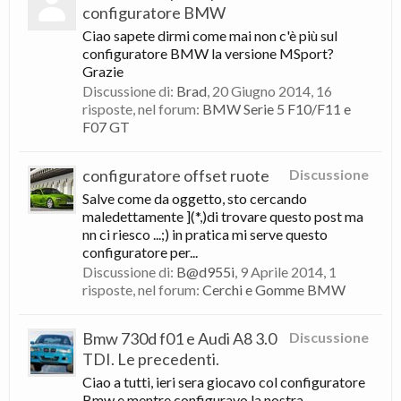
configuratore BMW
Ciao sapete dirmi come mai non c'è più sul
configuratore BMW la versione MSport?
Grazie
Discussione di:
Brad
,
20 Giugno 2014
, 16
risposte, nel forum:
BMW Serie 5 F10/F11 e
F07 GT
configuratore offset ruote
Discussione
Salve come da oggetto, sto cercando
maledettamente ](*,)di trovare questo post ma
nn ci riesco ...;) in pratica mi serve questo
configuratore per...
Discussione di:
B@d955i
,
9 Aprile 2014
, 1
risposte, nel forum:
Cerchi e Gomme BMW
Bmw 730d f01 e Audi A8 3.0
Discussione
TDI. Le precedenti.
Ciao a tutti, ieri sera giocavo col configuratore
Bmw e mentre configuravo la nostra