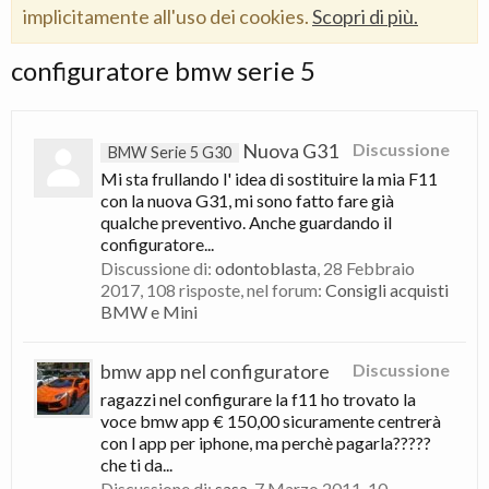
implicitamente all'uso dei cookies.
Scopri di più.
configuratore bmw serie 5
Nuova G31
Discussione
BMW Serie 5 G30
Mi sta frullando l' idea di sostituire la mia F11
con la nuova G31, mi sono fatto fare già
qualche preventivo. Anche guardando il
configuratore...
Discussione di:
odontoblasta
,
28 Febbraio
2017
, 108 risposte, nel forum:
Consigli acquisti
BMW e Mini
bmw app nel configuratore
Discussione
ragazzi nel configurare la f11 ho trovato la
voce bmw app € 150,00 sicuramente centrerà
con l app per iphone, ma perchè pagarla?????
che ti da...
Discussione di:
sasa
,
7 Marzo 2011
, 10