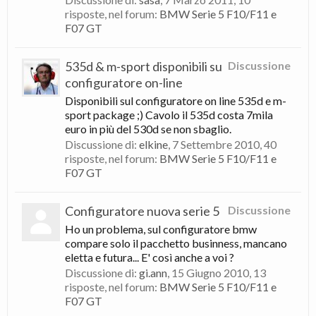
risposte, nel forum:
BMW Serie 5 F10/F11 e
F07 GT
535d & m-sport disponibili su
Discussione
configuratore on-line
Disponibili sul configuratore on line 535d e m-
sport package ;) Cavolo il 535d costa 7mila
euro in più del 530d se non sbaglio.
Discussione di:
elkine
,
7 Settembre 2010
, 40
risposte, nel forum:
BMW Serie 5 F10/F11 e
F07 GT
Configuratore nuova serie 5
Discussione
Ho un problema, sul configuratore bmw
compare solo il pacchetto businness, mancano
eletta e futura... E' così anche a voi ?
Discussione di:
gi.ann
,
15 Giugno 2010
, 13
risposte, nel forum:
BMW Serie 5 F10/F11 e
F07 GT