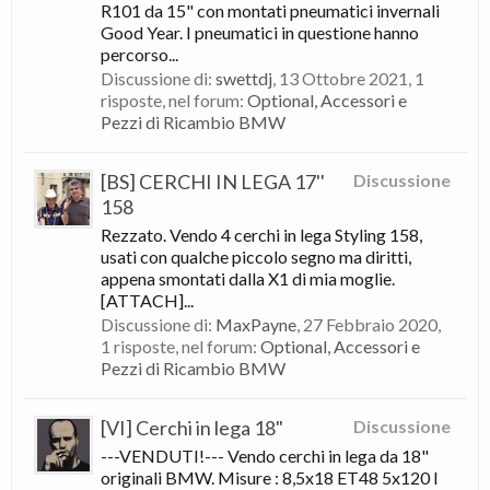
R101 da 15" con montati pneumatici invernali
Good Year. I pneumatici in questione hanno
percorso...
Discussione di:
swettdj
,
13 Ottobre 2021
, 1
risposte, nel forum:
Optional, Accessori e
Pezzi di Ricambio BMW
[BS] CERCHI IN LEGA 17''
Discussione
158
Rezzato. Vendo 4 cerchi in lega Styling 158,
usati con qualche piccolo segno ma diritti,
appena smontati dalla X1 di mia moglie.
[ATTACH]...
Discussione di:
MaxPayne
,
27 Febbraio 2020
,
1 risposte, nel forum:
Optional, Accessori e
Pezzi di Ricambio BMW
[VI] Cerchi in lega 18"
Discussione
---VENDUTI!--- Vendo cerchi in lega da 18"
originali BMW. Misure : 8,5x18 ET48 5x120 I