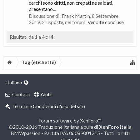
cerchi sono dritti, non crepati ne saldati,
presentano...
Discussione di:
Frank Martin
,
8 Settembre
2019
, 2 risposte, nel forum:
Vendite concluse
Risultati da 1 a 4 di 4
Tag (etichette)
italiano
Contatti
Aiuto
Termini e Condizioni d'uso del sito
Forum software by XenForo™
©2010-2016 Traduzione Italiana a cura di
XenForo Italia
BMWpassion - Partita IVA 06089001215 - Tutti i diritti
riservati