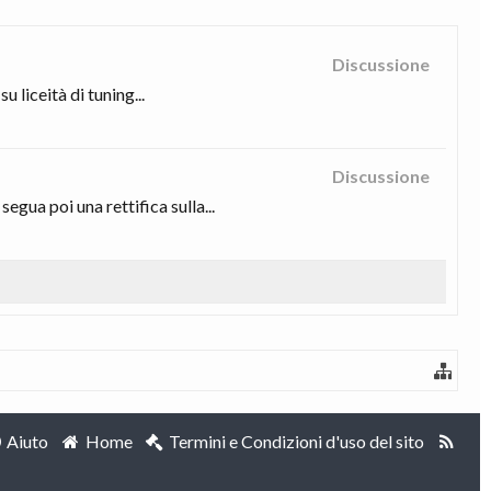
Discussione
 liceità di tuning...
Discussione
gua poi una rettifica sulla...
Aiuto
Home
Termini e Condizioni d'uso del sito