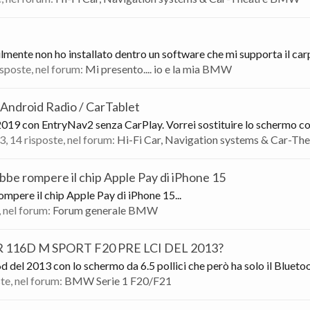
ente non ho installato dentro un software che mi supporta il carpl
risposte, nel forum:
Mi presento.... io e la mia BMW
 Android Radio / CarTablet
19 con EntryNav2 senza CarPlay. Vorrei sostituire lo schermo con
3
, 14 risposte, nel forum:
Hi-Fi Car, Navigation systems & Car-T
bbe rompere il chip Apple Pay di iPhone 15
mpere il chip Apple Pay di iPhone 15...
, nel forum:
Forum generale BMW
116D M SPORT F20 PRE LCI DEL 2013?
 del 2013 con lo schermo da 6.5 pollici che però ha solo il Bluetoot
ste, nel forum:
BMW Serie 1 F20/F21