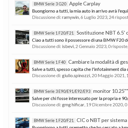
Apple Carplay
BMW Serie 3 G20
Buongiorno a tutti, la mia auto in arrivo avrà l'
Discussione di:
ramywin
,
6 Luglio 2023
, 24 rispos
Sostituzione NBT 6.5’ 
BMW Serie 1 F20/F21
Ciao a tutti sono il possessore di una BMW F20 del
Discussione di:
isbevi
,
2 Gennaio 2023
, 0 risposte
Cambiare la modalità di ges
BMW Serie 1 F40
Salve a tutti, spesso capita che l'infotainment di
Discussione di:
giulio.spinozzi
,
20 Maggio 2021
,
monitor 10.25""
BMW Serie 3 E90/E91/E92/E93
Salve per chi fosse interessato per la propria e 90
Discussione di:
gmg hificar
,
19 Dicembre 2020
, 
CIC o NBT per sistema
BMW Serie 1 F20/F21
Buongiorno a tutti, premetto che ho cercato a lung