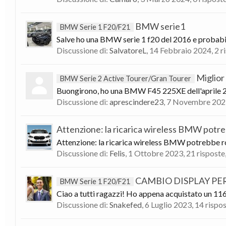
BMW serie1
BMW Serie 1 F20/F21
Salve ho una BMW serie 1 f20 del 2016 e probabilm
Discussione di:
SalvatoreL
,
14 Febbraio 2024
, 2 
Miglior
BMW Serie 2 Active Tourer/Gran Tourer
Buongirono, ho una BMW F45 225XE dell'aprile 20
Discussione di:
aprescindere23
,
7 Novembre 202
Attenzione: la ricarica wireless BMW potre
Attenzione: la ricarica wireless BMW potrebbe ro
Discussione di:
Felis
,
1 Ottobre 2023
, 21 risposte
CAMBIO DISPLAY PER 
BMW Serie 1 F20/F21
Ciao a tutti ragazzi! Ho appena acquistato un 116d
Discussione di:
Snakefed
,
6 Luglio 2023
, 14 rispo