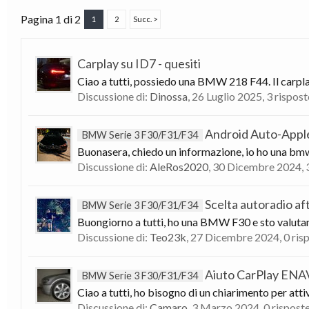
Pagina 1 di 2
1
2
Succ. >
Carplay su ID7 - quesiti
Ciao a tutti, possiedo una BMW 218 F44. Il carpla
Discussione di:
Dinossa
,
26 Luglio 2025
, 3 rispos
Android Auto-Appl
BMW Serie 3 F30/F31/F34
Buonasera, chiedo un informazione, io ho una bmw f
Discussione di:
AleRos2020
,
30 Dicembre 2024
,
Scelta autoradio a
BMW Serie 3 F30/F31/F34
Buongiorno a tutti, ho una BMW F30 e sto valutand
Discussione di:
Teo23k
,
27 Dicembre 2024
, 0 ri
Aiuto CarPlay EN
BMW Serie 3 F30/F31/F34
Ciao a tutti, ho bisogno di un chiarimento per att
Discussione di:
Camaro
,
3 Marzo 2024
, 0 rispost