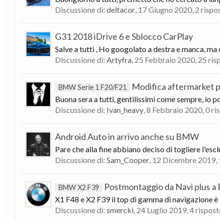
Discussione di:
deltacor
,
17 Giugno 2020
, 2 rispo
G31 2018 iDrive 6 e Sblocco CarPlay
Salve a tutti , Ho googolato a destra e manca, ma 
Discussione di:
Artyfra
,
25 Febbraio 2020
, 25 ri
Modifica aftermarket p
BMW Serie 1 F20/F21
Buona sera a tutti, gentilissimi come sempre, io 
Discussione di:
Ivan_heavy
,
8 Febbraio 2020
, 0 r
Android Auto in arrivo anche su BMW
Pare che alla fine abbiano deciso di togliere l'esc
Discussione di:
Sam_Cooper
,
12 Dicembre 2019
,
Postmontaggio da Navi plus a 
BMW X2 F39
X1 F48 e X2 F39 il top di gamma di navigazione è i
Discussione di:
smercki
,
24 Luglio 2019
, 4 rispos