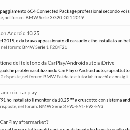
equipaggiamento 6C4 Connected Package professional secondo voi su
te, nel forum:
BMW Serie 3 G20-G21 2019
con Android 10.25
 2015, e da bravo appassionato di caraudio ci ho installato un bell’
, nel forum:
BMW Serie 1 F20/F21
tione del telefono da CarPlay/Android auto a iDrive
a qualche problema utilizzando CarPlay o Android auto, soprattutto c
 12 risposte, nel forum:
BMW Fai da te e tutorial: trucchi e consigli
 android car play
/91 ho installato il monitor da 10.25 "" a cruscotto con sistema andr
0 risposte, nel forum:
BMW Serie 3 E90-E91-E92-E93
 CarPlay aftermarket?
o nel forum e letto molti post e parzialmente ho trovato quello che