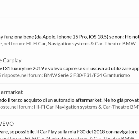
y funziona bene (da Apple, Iphone 15 Pro, iOS 18.5) se non: Ho not
te, nel forum:
Hi-Fi Car, Navigation systems & Car-Theatre BMW
e Carplay
31 luxuryline 2019 e volevo capire se si riusciva ad utilizzare ap
 3 risposte, nel forum:
BMW Serie 3 F30/F31/F34 Granturismo
ftermarket
o il terzo acquisto di un autoradio aftermarket. Ne ho già provate 
sposte, nel forum:
Hi-Fi Car, Navigation systems & Car-Theatre B
AVEVO
ivare, se possibile, il CarPlay sulla mia F30 del 2018 con navigato
e, nel forum:
Hi-Fi Car, Navigation systems & Car-Theatre BMW