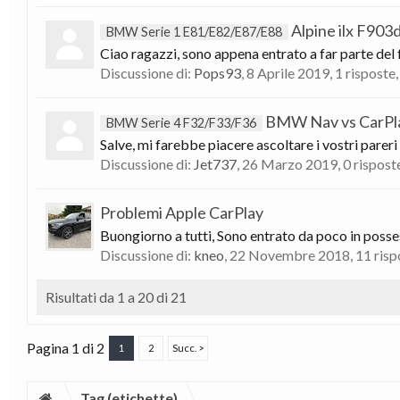
Alpine ilx F903
BMW Serie 1 E81/E82/E87/E88
Ciao ragazzi, sono appena entrato a far parte del
Discussione di:
Pops93
,
8 Aprile 2019
, 1 risposte
BMW Nav vs CarPlay:
BMW Serie 4 F32/F33/F36
Salve, mi farebbe piacere ascoltare i vostri pareri
Discussione di:
Jet737
,
26 Marzo 2019
, 0 rispost
Problemi Apple CarPlay
Buongiorno a tutti, Sono entrato da poco in posses
Discussione di:
kneo
,
22 Novembre 2018
, 11 ris
Risultati da 1 a 20 di 21
Pagina 1 di 2
1
2
Succ. >
Tag (etichette)