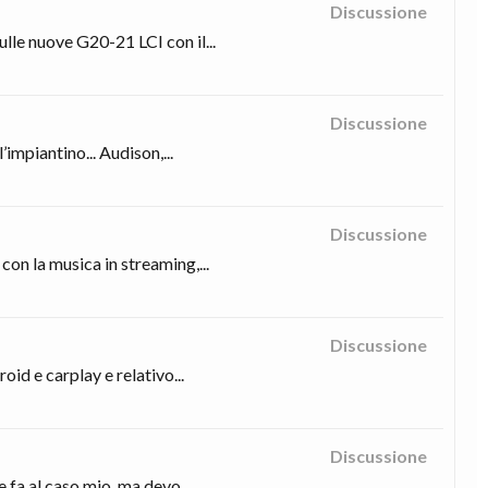
Discussione
lle nuove G20-21 LCI con il...
Discussione
impiantino... Audison,...
Discussione
on la musica in streaming,...
Discussione
oid e carplay e relativo...
Discussione
 fa al caso mio, ma devo...