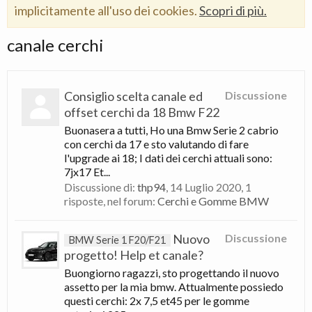
implicitamente all'uso dei cookies.
Scopri di più.
canale cerchi
Consiglio scelta canale ed
Discussione
offset cerchi da 18 Bmw F22
Buonasera a tutti, Ho una Bmw Serie 2 cabrio
con cerchi da 17 e sto valutando di fare
l'upgrade ai 18; I dati dei cerchi attuali sono:
7jx17 Et...
Discussione di:
thp94
,
14 Luglio 2020
, 1
risposte, nel forum:
Cerchi e Gomme BMW
Nuovo
Discussione
BMW Serie 1 F20/F21
progetto! Help et canale?
Buongiorno ragazzi, sto progettando il nuovo
assetto per la mia bmw. Attualmente possiedo
questi cerchi: 2x 7,5 et45 per le gomme