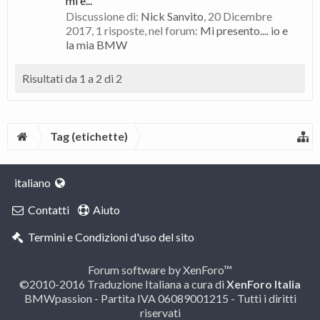
mi è...
Discussione di:
Nick Sanvito
,
20 Dicembre
2017
, 1 risposte, nel forum:
Mi presento.... io e
la mia BMW
Risultati da 1 a 2 di 2
Tag (etichette)
italiano
Contatti
Aiuto
Termini e Condizioni d'uso del sito
Forum software by XenForo™
©2010-2016 Traduzione Italiana a cura di
XenForo Italia
BMWpassion - Partita IVA 06089001215 - Tutti i diritti
riservati