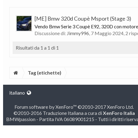
[ME] Bmw 320d Coupè Msport (Stage 3)
Vendo Bmw Serie 3 Coupè E92, 320D con motore 2.
Discussione di:
Jimmy996
,
7 Maggio 2024
, 2 ris
Risultati da 1 a 1 di 1
Tag (etichette)
italiano
Forum software by XenForo™
©2010-2017 XenForo Ltd.
©2010-2016 Traduzione Italiana a cura di
XenForo Italia
BMWpassion - Partita IVA 06089001215 - Tutti i diritti riserva