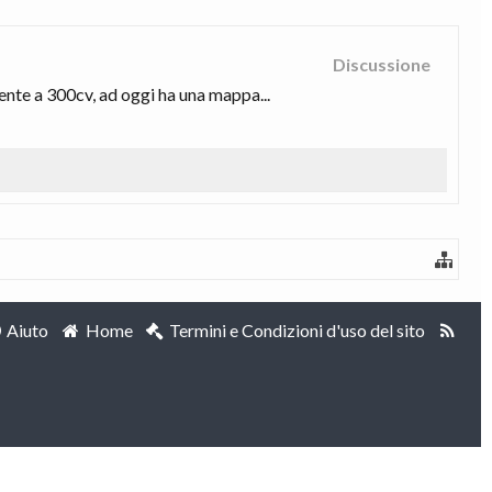
Discussione
te a 300cv, ad oggi ha una mappa...
Aiuto
Home
Termini e Condizioni d'uso del sito