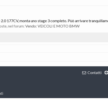
0 177CV, monta uno stage 3 completo. Pùò arrivare tranquillamen
poste, nel forum:
Vendo: VEICOLI E MOTO BMW
Contatti
ti