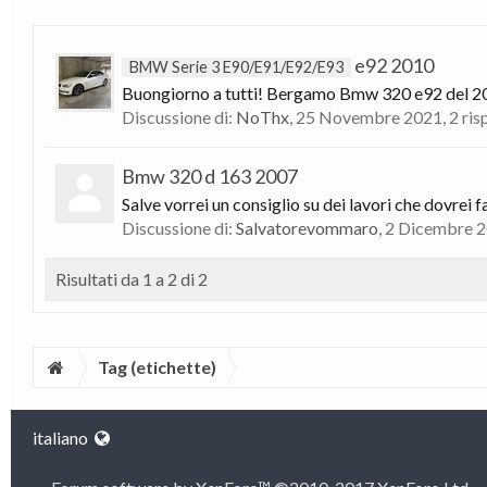
e92 2010
BMW Serie 3 E90/E91/E92/E93
Buongiorno a tutti! Bergamo Bmw 320 e92 del 2010.
Discussione di:
NoThx
,
25 Novembre 2021
, 2 ri
Bmw 320 d 163 2007
Salve vorrei un consiglio su dei lavori che dovrei 
Discussione di:
Salvatorevommaro
,
2 Dicembre 
Risultati da 1 a 2 di 2
Tag (etichette)
italiano