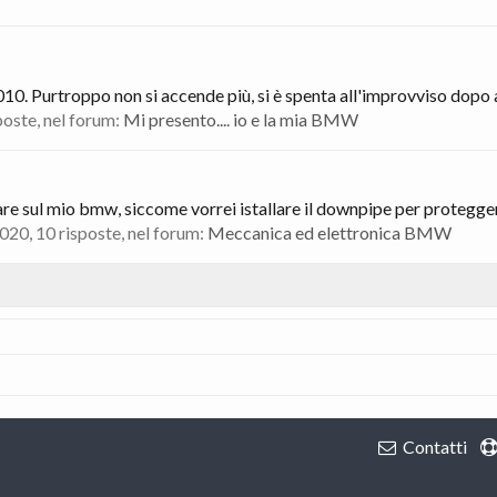
 Purtroppo non si accende più, si è spenta all'improvviso dopo av
sposte, nel forum:
Mi presento.... io e la mia BMW
fare sul mio bmw, siccome vorrei istallare il downpipe per protegger
2020
, 10 risposte, nel forum:
Meccanica ed elettronica BMW
Contatti