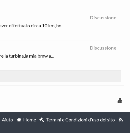
Discussione
er effettuato circa 10 km, ho...
Discussione
e la turbina,la mia bmw a...
Aiuto
Home
Termini e Condizioni d'uso del sito