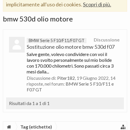
implicitamente all'uso dei cookies.
Scopri di più.
bmw 530d olio motore
Discussione
BMW Serie 5 F10/F11/F07 GT
Sostituzione olio motore bmw 530d f07
Salve gente, volevo condividere con voi il
lavoro svolto personalmente sul mio bolide
con 170.000 chilometri. Sono passati circa 3
mesi dalla...
Discussione di:
Piter182
,
19 Giugno 2022
, 14
risposte, nel forum:
BMW Serie 5 F10/F11 e
F07 GT
Risultati da 1 a 1 di 1
Tag (etichette)