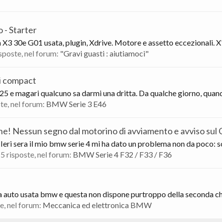
 - Starter
 X3 30e G01 usata, plugin, Xdrive. Motore e assetto eccezionali. X'/
risposte, nel forum:
"Gravi guasti : aiutiamoci"
i compact
 e magari qualcuno sa darmi una dritta. Da qualche giorno, quando
ste, nel forum:
BMW Serie 3 E46
e! Nessun segno dal motorino di avviamento e avviso sul
eri sera il mio bmw serie 4 mi ha dato un problema non da poco: son
, 5 risposte, nel forum:
BMW Serie 4 F32 / F33 / F36
a auto usata bmw e questa non dispone purtroppo della seconda chi
te, nel forum:
Meccanica ed elettronica BMW