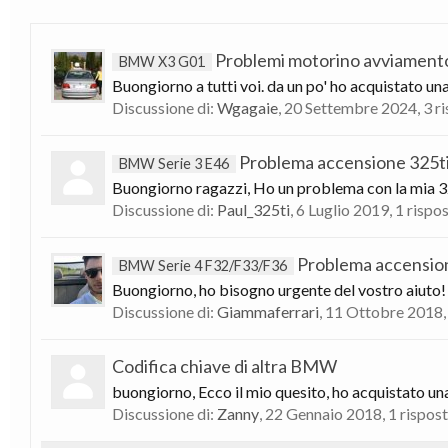
Problemi motorino avviamento
BMW X3 G01
Buongiorno a tutti voi. da un po' ho acquistato una
Discussione di:
Wgagaie
,
20 Settembre 2024
, 3 
Problema accensione 325t
BMW Serie 3 E46
Buongiorno ragazzi, Ho un problema con la mia 325
Discussione di:
Paul_325ti
,
6 Luglio 2019
, 1 rispo
Problema accension
BMW Serie 4 F32/F33/F36
Buongiorno, ho bisogno urgente del vostro aiuto! I
Discussione di:
Giammaferrari
,
11 Ottobre 2018
Codifica chiave di altra BMW
buongiorno, Ecco il mio quesito, ho acquistato un
Discussione di:
Zanny
,
22 Gennaio 2018
, 1 rispos