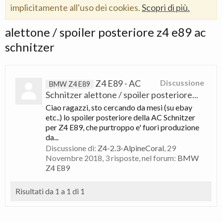
implicitamente all'uso dei cookies.
Scopri di più.
alettone / spoiler posteriore z4 e89 ac
schnitzer
Z4 E89 - AC
Discussione
BMW Z4 E89
Schnitzer alettone / spoiler posteriore...
Ciao ragazzi, sto cercando da mesi (su ebay
etc..) lo spoiler posteriore della AC Schnitzer
per Z4 E89, che purtroppo e' fuori produzione
da...
Discussione di:
Z4-2.3-AlpineCoral
,
29
Novembre 2018
, 3 risposte, nel forum:
BMW
Z4 E89
Risultati da 1 a 1 di 1