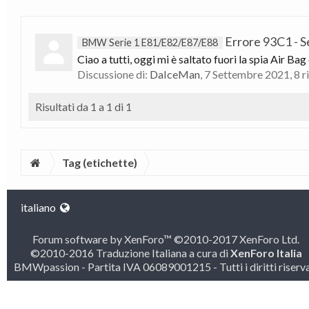
Errore 93C1 - S
BMW Serie 1 E81/E82/E87/E88
Ciao a tutti, oggi mi è saltato fuori la spia Air Ba
Discussione di:
DaIceMan
,
7 Settembre 2021
, 8 
Risultati da 1 a 1 di 1
Tag (etichette)
italiano
Forum software by XenForo™
©2010-2017 XenForo Ltd.
©2010-2016 Traduzione Italiana a cura di
XenForo Italia
BMWpassion - Partita IVA 06089001215 - Tutti i diritti riserva