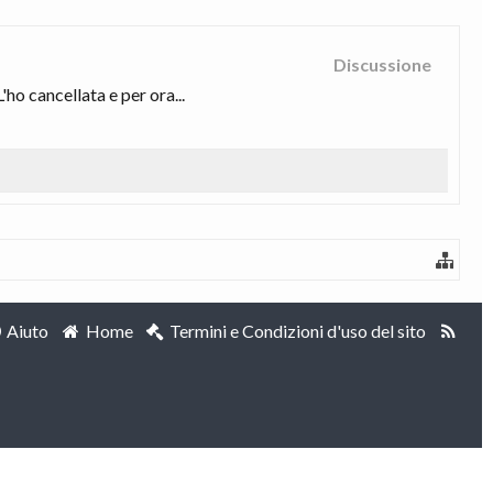
Discussione
'ho cancellata e per ora...
Aiuto
Home
Termini e Condizioni d'uso del sito