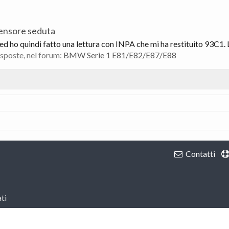
ensore seduta
g ed ho quindi fatto una lettura con INPA che mi ha restituito 93C1. L
risposte, nel forum:
BMW Serie 1 E81/E82/E87/E88
Contatti
ti