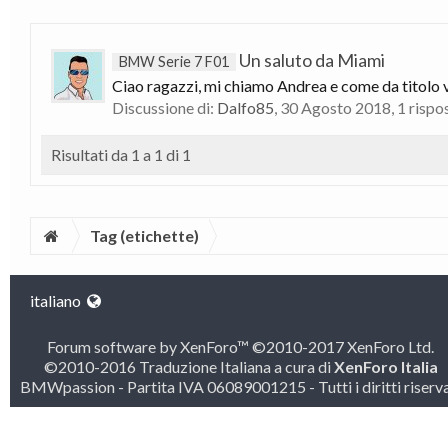
Un saluto da Miami
BMW Serie 7 F01
Ciao ragazzi, mi chiamo Andrea e come da titolo vi
Discussione di:
Dalfo85
,
30 Agosto 2018
, 1 rispo
Risultati da 1 a 1 di 1
Tag (etichette)
italiano
Forum software by XenForo™
©2010-2017 XenForo Ltd.
©2010-2016 Traduzione Italiana a cura di
XenForo Italia
BMWpassion - Partita IVA 06089001215 - Tutti i diritti riserva