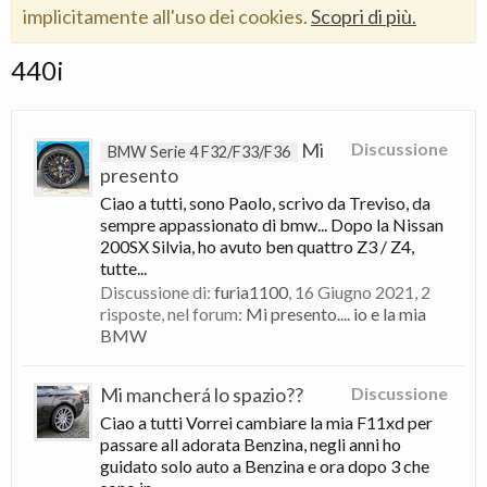
implicitamente all'uso dei cookies.
Scopri di più.
440i
Mi
Discussione
BMW Serie 4 F32/F33/F36
presento
Ciao a tutti, sono Paolo, scrivo da Treviso, da
sempre appassionato di bmw... Dopo la Nissan
200SX Silvia, ho avuto ben quattro Z3 / Z4,
tutte...
Discussione di:
furia1100
,
16 Giugno 2021
, 2
risposte, nel forum:
Mi presento.... io e la mia
BMW
Mi mancherá lo spazio??
Discussione
Ciao a tutti Vorrei cambiare la mia F11xd per
passare all adorata Benzina, negli anni ho
guidato solo auto a Benzina e ora dopo 3 che