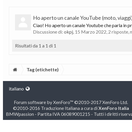
Ho aperto un canale YouTube (moto, viaggi
Ciao! Ho aperto un canale Youtube che parla in prim
Discussione di:
okpj
,
15 Marzo 2022
, 2 risposte,
Risultati da 1 a 1 di 1
Tag (etichette)
italiano
Forum software by XenForo™
©2010-2017 XenForo Ltd.
©2010-2016 Traduzione Italiana a cura di
XenForo Italia
BMWpassion - Partita IVA 06089001215 - Tutti i diritti riserva