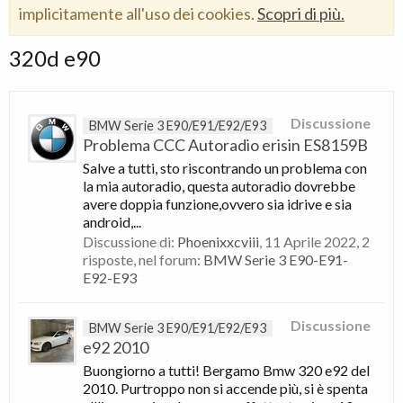
implicitamente all'uso dei cookies.
Scopri di più.
320d e90
Discussione
BMW Serie 3 E90/E91/E92/E93
Problema CCC Autoradio erisin ES8159B
Salve a tutti, sto riscontrando un problema con
la mia autoradio, questa autoradio dovrebbe
avere doppia funzione,ovvero sia idrive e sia
android,...
Discussione di:
Phoenixxcviii
,
11 Aprile 2022
, 2
risposte, nel forum:
BMW Serie 3 E90-E91-
E92-E93
Discussione
BMW Serie 3 E90/E91/E92/E93
e92 2010
Buongiorno a tutti! Bergamo Bmw 320 e92 del
2010. Purtroppo non si accende più, si è spenta