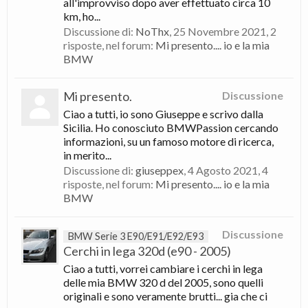
all'improvviso dopo aver effettuato circa 10
km, ho...
Discussione di:
NoThx
,
25 Novembre 2021
, 2
risposte, nel forum:
Mi presento.... io e la mia
BMW
Mi presento.
Discussione
Ciao a tutti, io sono Giuseppe e scrivo dalla
Sicilia. Ho conosciuto BMWPassion cercando
informazioni, su un famoso motore di ricerca,
in merito...
Discussione di:
giuseppex
,
4 Agosto 2021
, 4
risposte, nel forum:
Mi presento.... io e la mia
BMW
Discussione
BMW Serie 3 E90/E91/E92/E93
Cerchi in lega 320d (e90 - 2005)
Ciao a tutti, vorrei cambiare i cerchi in lega
delle mia BMW 320 d del 2005, sono quelli
originali e sono veramente brutti... gia che ci