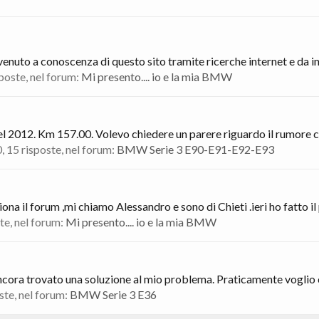
uto a conoscenza di questo sito tramite ricerche internet e da infor
sposte, nel forum:
Mi presento.... io e la mia BMW
 2012. Km 157.00. Volevo chiedere un parere riguardo il rumore che
0
, 15 risposte, nel forum:
BMW Serie 3 E90-E91-E92-E93
a il forum ,mi chiamo Alessandro e sono di Chieti .ieri ho fatto il 
ste, nel forum:
Mi presento.... io e la mia BMW
ancora trovato una soluzione al mio problema. Praticamente voglio c
oste, nel forum:
BMW Serie 3 E36