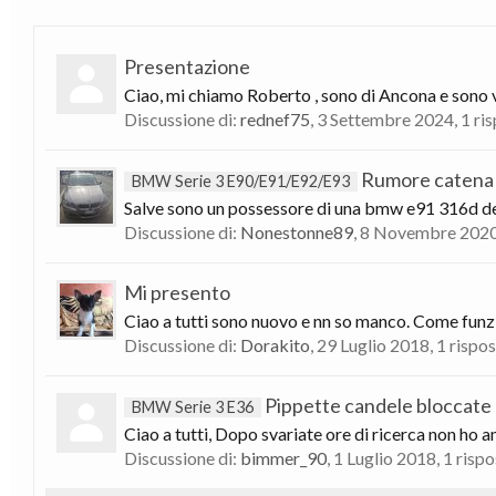
Presentazione
Ciao, mi chiamo Roberto , sono di Ancona e sono ven
Discussione di:
rednef75
,
3 Settembre 2024
, 1 ri
Rumore catena
BMW Serie 3 E90/E91/E92/E93
Salve sono un possessore di una bmw e91 316d del
Discussione di:
Nonestonne89
,
8 Novembre 202
Mi presento
Ciao a tutti sono nuovo e nn so manco. Come funzion
Discussione di:
Dorakito
,
29 Luglio 2018
, 1 rispo
Pippette candele bloccate
BMW Serie 3 E36
Ciao a tutti, Dopo svariate ore di ricerca non ho 
Discussione di:
bimmer_90
,
1 Luglio 2018
, 1 risp