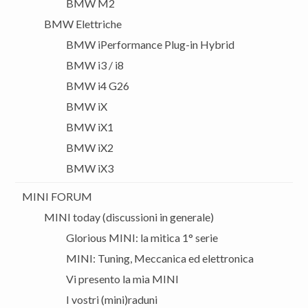
BMW M2
BMW Elettriche
BMW iPerformance Plug-in Hybrid
BMW i3 / i8
BMW i4 G26
BMW iX
BMW iX1
BMW iX2
BMW iX3
MINI FORUM
MINI today (discussioni in generale)
Glorious MINI: la mitica 1° serie
MINI: Tuning, Meccanica ed elettronica
Vi presento la mia MINI
I vostri (mini)raduni